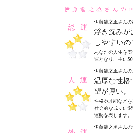
伊藤龍之丞さんの
伊藤龍之丞さんの
総運
浮き沈みが
しやすいの
あなたの人生を表
運となり、主に5
伊藤龍之丞さんの
人運
温厚な性格
望が厚い。
性格や才能などを
社会的な成功に影
運勢を表します。
伊藤龍之丞さんの
外運