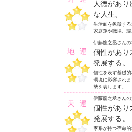
人徳があり
な人生。
生活面を象徴する
家庭運や職場、環
伊藤龍之丞さんの
地運
個性があり
発展する。
個性を表す基礎的
環境に影響されま
勢を表します。
伊藤龍之丞さんの
天運
個性があり
発展する。
家系が持つ宿命的