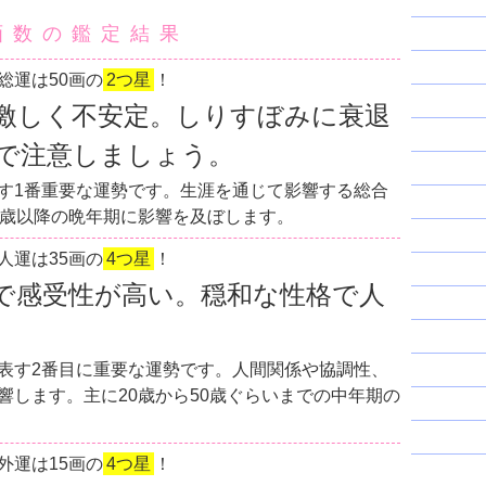
画数の鑑定結果
総運は50画の
2つ星
！
激しく不安定。しりすぼみに衰退
で注意しましょう。
す1番重要な運勢です。生涯を通じて影響する総合
0歳以降の晩年期に影響を及ぼします。
人運は35画の
4つ星
！
で感受性が高い。穏和な性格で人
表す2番目に重要な運勢です。人間関係や協調性、
響します。主に20歳から50歳ぐらいまでの中年期の
外運は15画の
4つ星
！