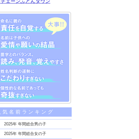
川チェーンふとんタウン
大事な5つのポイント
人気名前ランキング
親の責任を自覚する
子供への愛情や願いの結晶
2025年 年間総合男の子
のバランス、読み、発音、覚えやすさ
2025年 年間総合女の子
断の運勢にこだわりすぎない