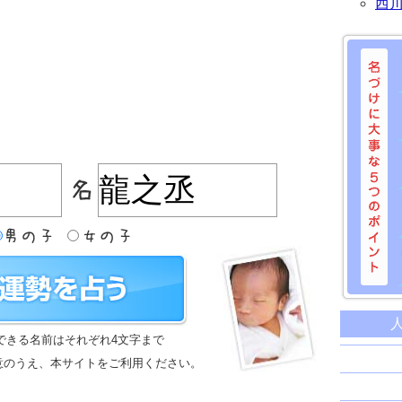
西
名づけに
命名に
できる名前はそれぞれ4文字まで
名前は
意のうえ、本サイトをご利用ください。
苗字と
姓名判