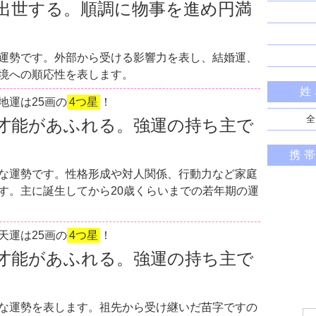
出世する。順調に物事を進め円満
運勢です。外部から受ける影響力を表し、結婚運、
境への順応性を表します。
姓
地運は25画の
4つ星
！
全
才能があふれる。強運の持ち主で
携
な運勢です。性格形成や対人関係、行動力など家庭
す。主に誕生してから20歳くらいまでの若年期の運
天運は25画の
4つ星
！
才能があふれる。強運の持ち主で
な運勢を表します。祖先から受け継いだ苗字ですの