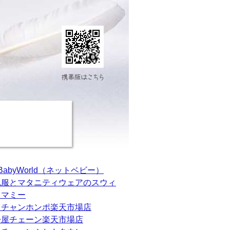
tBabyWorld（ネットベビー）
乳服とマタニティウェアのスウィ
トマミー
カチャンホンポ楽天市場店
松屋チェーン楽天市場店