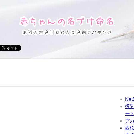
Ne
授
ー
ア
西