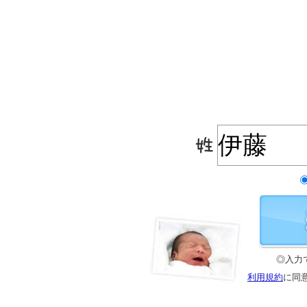
◎入力
利用規約
に同