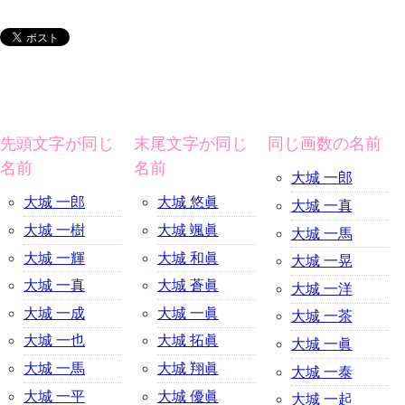
先頭文字が同じ
末尾文字が同じ
同じ画数の名前
名前
名前
大城 一郎
大城 一郎
大城 悠眞
大城 一真
大城 一樹
大城 颯眞
大城 一馬
大城 一輝
大城 和眞
大城 一晃
大城 一真
大城 蒼眞
大城 一洋
大城 一成
大城 一眞
大城 一茶
大城 一也
大城 拓眞
大城 一眞
大城 一馬
大城 翔眞
大城 一泰
大城 一平
大城 優眞
大城 一起