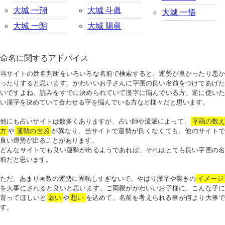
大城 一翔
大城 斗眞
大城 一悟
大城 一朗
大城 陽眞
命名に関するアドバイス
当サイトの姓名判断をいろいろな名前で検索すると、運勢が良かったり悪か
ったりすると思います。かわいいお子さんに字画の良い名前をつけてあげた
いですよね。読みをすでに決められていて漢字に悩んでいる方、逆に使いた
い漢字を決めていて合わせる字を悩んでいる方など様々だと思います。
他にも占いサイトは数多くありますが、占い師や流派によって、
字画の数
方
や
運勢の吉凶
が異なり、当サイトで運勢が良くなくても、他のサイトで
良い運勢が出ることがあります。
どんなサイトでも良い運勢が出るようであれば、それはとても良い字画の名
前だと思います。
ただ、あまり画数の運勢に固執しすぎないで、やはり漢字や響きの
イメージ
を大事にされると良いと思います。ご両親がかわいいお子様に、こんな子に
育ってほしいと
願い
や
想い
を込めて、名前を考えられる事が何より大事で
す。