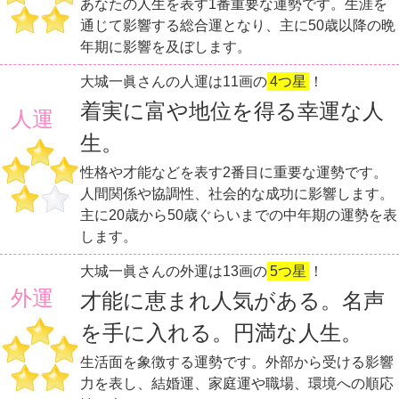
あなたの人生を表す1番重要な運勢です。生涯を
通じて影響する総合運となり、主に50歳以降の晩
年期に影響を及ぼします。
大城一眞さんの人運は11画の
4つ星
！
着実に富や地位を得る幸運な人
人運
生。
性格や才能などを表す2番目に重要な運勢です。
人間関係や協調性、社会的な成功に影響します。
主に20歳から50歳ぐらいまでの中年期の運勢を表
します。
大城一眞さんの外運は13画の
5つ星
！
外運
才能に恵まれ人気がある。名声
を手に入れる。円満な人生。
生活面を象徴する運勢です。外部から受ける影響
力を表し、結婚運、家庭運や職場、環境への順応