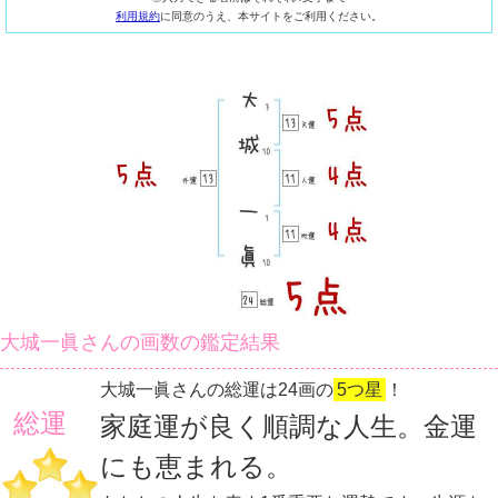
利用規約
に同意のうえ、本サイトをご利用ください。
大城一眞さんの画数の鑑定結果
大城一眞さんの総運は24画の
5つ星
！
総運
家庭運が良く順調な人生。金運
にも恵まれる。