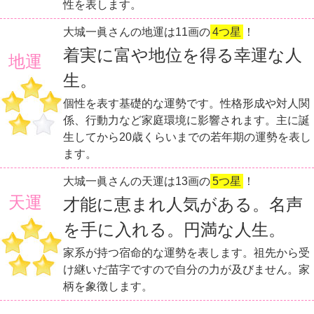
性を表します。
大城一眞さんの地運は11画の
4つ星
！
着実に富や地位を得る幸運な人
地運
生。
個性を表す基礎的な運勢です。性格形成や対人関
係、行動力など家庭環境に影響されます。主に誕
生してから20歳くらいまでの若年期の運勢を表し
ます。
大城一眞さんの天運は13画の
5つ星
！
天運
才能に恵まれ人気がある。名声
を手に入れる。円満な人生。
家系が持つ宿命的な運勢を表します。祖先から受
け継いだ苗字ですので自分の力が及びません。家
柄を象徴します。