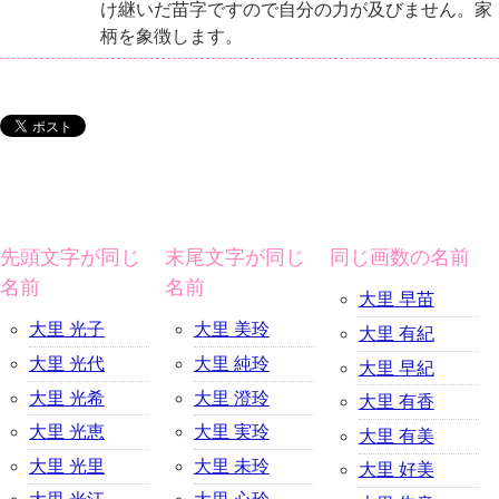
け継いだ苗字ですので自分の力が及びません。家
柄を象徴します。
先頭文字が同じ
末尾文字が同じ
同じ画数の名前
名前
名前
大里 早苗
大里 光子
大里 美玲
大里 有紀
大里 光代
大里 純玲
大里 早紀
大里 光希
大里 澄玲
大里 有香
大里 光恵
大里 実玲
大里 有美
大里 光里
大里 未玲
大里 好美