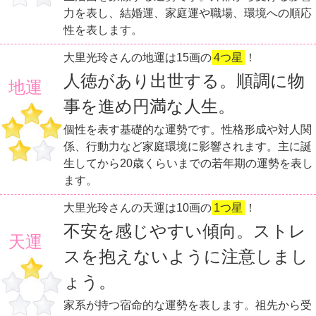
力を表し、結婚運、家庭運や職場、環境への順応
性を表します。
大里光玲さんの地運は15画の
4つ星
！
人徳があり出世する。順調に物
地運
事を進め円満な人生。
個性を表す基礎的な運勢です。性格形成や対人関
係、行動力など家庭環境に影響されます。主に誕
生してから20歳くらいまでの若年期の運勢を表し
ます。
大里光玲さんの天運は10画の
1つ星
！
不安を感じやすい傾向。ストレ
天運
スを抱えないように注意しまし
ょう。
家系が持つ宿命的な運勢を表します。祖先から受