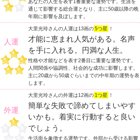
あなたの人生を表す1番重要な運勢です。生涯を
通じて影響する総合運となり、主に50歳以降の晩
年期に影響を及ぼします。
大里光玲さんの人運は13画の
5つ星
！
才能に恵まれ人気がある。名声
人運
を手に入れる。円満な人生。
性格や才能などを表す2番目に重要な運勢です。
人間関係や協調性、社会的な成功に影響します。
主に20歳から50歳ぐらいまでの中年期の運勢を表
します。
大里光玲さんの外運は12画の
1つ星
！
簡単な失敗で諦めてしまいやす
外運
いかも。着実に行動すると良い
でしょう。
生活面を象徴する運勢です。外部から受ける影響