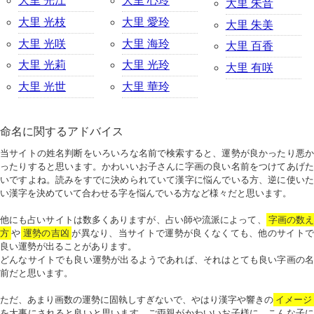
大里 光江
大里 心玲
大里 朱音
大里 光枝
大里 愛玲
大里 朱美
大里 光咲
大里 海玲
大里 百香
大里 光莉
大里 光玲
大里 有咲
大里 光世
大里 華玲
命名に関するアドバイス
当サイトの姓名判断をいろいろな名前で検索すると、運勢が良かったり悪か
ったりすると思います。かわいいお子さんに字画の良い名前をつけてあげた
いですよね。読みをすでに決められていて漢字に悩んでいる方、逆に使いた
い漢字を決めていて合わせる字を悩んでいる方など様々だと思います。
他にも占いサイトは数多くありますが、占い師や流派によって、
字画の数
方
や
運勢の吉凶
が異なり、当サイトで運勢が良くなくても、他のサイトで
良い運勢が出ることがあります。
どんなサイトでも良い運勢が出るようであれば、それはとても良い字画の名
前だと思います。
ただ、あまり画数の運勢に固執しすぎないで、やはり漢字や響きの
イメージ
を大事にされると良いと思います。ご両親がかわいいお子様に、こんな子に