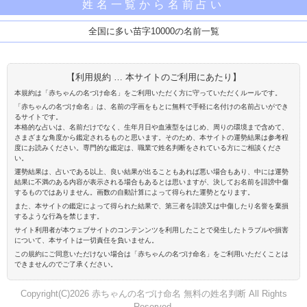
姓名一覧から名前占い
全国に多い苗字10000の名前一覧
【利用規約 … 本サイトのご利用にあたり】
本規約は「赤ちゃんの名づけ命名」をご利用いただく方に守っていただくルールです。
「赤ちゃんの名づけ命名」は、名前の字画をもとに無料で手軽に名付けの名前占いができ
るサイトです。
本格的な占いは、名前だけでなく、生年月日や血液型をはじめ、周りの環境まで含めて、
さまざまな角度から鑑定されるものと思います。そのため、本サイトの運勢結果は参考程
度にお読みください。専門的な鑑定は、職業で姓名判断をされている方にご相談くださ
い。
運勢結果は、占いである以上、良い結果が出ることもあれば悪い場合もあり、中には運勢
結果に不満のある内容が表示される場合もあるとは思いますが、決してお名前を誹謗中傷
するものではありません。画数の自動計算によって得られた運勢となります。
また、本サイトの鑑定によって得られた結果で、第三者を誹謗又は中傷したり名誉を棄損
するような行為を禁じます。
サイト利用者が本ウェブサイトのコンテンンツを利用したことで発生したトラブルや損害
について、本サイトは一切責任を負いません。
この規約にご同意いただけない場合は「赤ちゃんの名づけ命名」をご利用いただくことは
できませんのでご了承ください。
Copyright(C)2026 赤ちゃんの名づけ命名 無料の姓名判断 All Rights
Reserved.