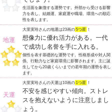
生活面を象徴する運勢です。外部から受ける影響
力を表し、結婚運、家庭運や職場、環境への順応
性を表します。
大里実玲さんの地運は23画の
5つ星
！
想像力に優れ活力がある。一代
地運
で成功し名誉を手に入れる。
個性を表す基礎的な運勢です。性格形成や対人関
係、行動力など家庭環境に影響されます。主に誕
生してから20歳くらいまでの若年期の運勢を表し
ます。
大里実玲さんの天運は10画の
1つ星
！
不安を感じやすい傾向。ストレ
天運
スを抱えないように注意しまし
ょう。