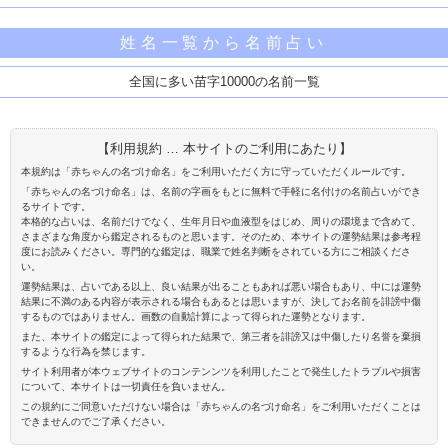
姓名一覧から名前占い
全国に多い苗字10000の名前一覧
【利用規約 … 本サイトのご利用にあたり】
本規約は「赤ちゃんの名づけ命名」をご利用いただく方に守っていただくルールです。
「赤ちゃんの名づけ命名」は、名前の字画をもとに無料で手軽に名付けの名前占いができ
るサイトです。
本格的な占いは、名前だけでなく、生年月日や血液型をはじめ、周りの環境まで含めて、
さまざまな角度から鑑定されるものと思います。そのため、本サイトの運勢結果は参考程
度にお読みください。専門的な鑑定は、職業で姓名判断をされている方にご相談くださ
い。
運勢結果は、占いである以上、良い結果が出ることもあれば悪い場合もあり、中には運勢
結果に不満のある内容が表示される場合もあるとは思いますが、決してお名前を誹謗中傷
するものではありません。画数の自動計算によって得られた運勢となります。
また、本サイトの鑑定によって得られた結果で、第三者を誹謗又は中傷したり名誉を棄損
するような行為を禁じます。
サイト利用者が本ウェブサイトのコンテンンツを利用したことで発生したトラブルや損害
について、本サイトは一切責任を負いません。
この規約にご同意いただけない場合は「赤ちゃんの名づけ命名」をご利用いただくことは
できませんのでご了承ください。