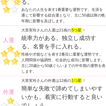
る。
あなたの人生を表す1番重要な運勢です。生涯を
通じて影響する総合運となり、主に50歳以降の晩
年期に影響を及ぼします。
大里実玲さんの人運は21画の
5つ星
！
統率力がある。独立し成功す
人運
る。名誉を手に入れる。
性格や才能などを表す2番目に重要な運勢です。
人間関係や協調性、社会的な成功に影響します。
主に20歳から50歳ぐらいまでの中年期の運勢を表
します。
大里実玲さんの外運は12画の
1つ星
！
簡単な失敗で諦めてしまいやす
外運
いかも。着実に行動すると良い
でしょう。