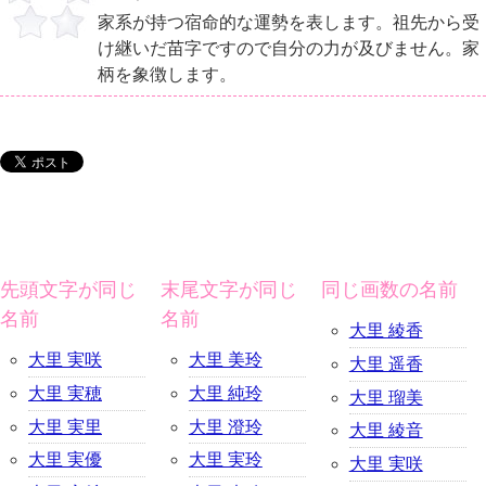
家系が持つ宿命的な運勢を表します。祖先から受
け継いだ苗字ですので自分の力が及びません。家
柄を象徴します。
先頭文字が同じ
末尾文字が同じ
同じ画数の名前
名前
名前
大里 綾香
大里 実咲
大里 美玲
大里 遥香
大里 実穂
大里 純玲
大里 瑠美
大里 実里
大里 澄玲
大里 綾音
大里 実優
大里 実玲
大里 実咲