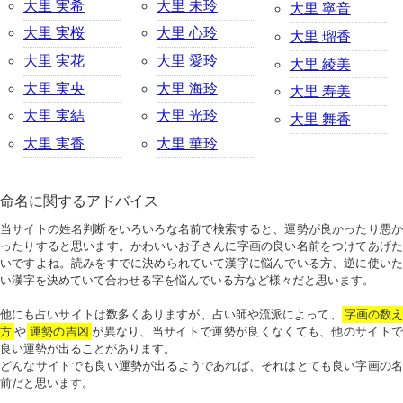
大里 実希
大里 未玲
大里 寧音
大里 実桜
大里 心玲
大里 瑠香
大里 実花
大里 愛玲
大里 綾美
大里 実央
大里 海玲
大里 寿美
大里 実結
大里 光玲
大里 舞香
大里 実香
大里 華玲
命名に関するアドバイス
当サイトの姓名判断をいろいろな名前で検索すると、運勢が良かったり悪か
ったりすると思います。かわいいお子さんに字画の良い名前をつけてあげた
いですよね。読みをすでに決められていて漢字に悩んでいる方、逆に使いた
い漢字を決めていて合わせる字を悩んでいる方など様々だと思います。
他にも占いサイトは数多くありますが、占い師や流派によって、
字画の数
方
や
運勢の吉凶
が異なり、当サイトで運勢が良くなくても、他のサイトで
良い運勢が出ることがあります。
どんなサイトでも良い運勢が出るようであれば、それはとても良い字画の名
前だと思います。