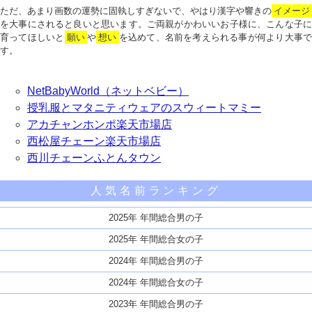
ただ、あまり画数の運勢に固執しすぎないで、やはり漢字や響きの
イメージ
を大事にされると良いと思います。ご両親がかわいいお子様に、こんな子に
育ってほしいと
願い
や
想い
を込めて、名前を考えられる事が何より大事で
す。
NetBabyWorld（ネットベビー）
授乳服とマタニティウェアのスウィートマミー
アカチャンホンポ楽天市場店
西松屋チェーン楽天市場店
西川チェーンふとんタウン
人気名前ランキング
2025年 年間総合男の子
2025年 年間総合女の子
2024年 年間総合男の子
2024年 年間総合女の子
2023年 年間総合男の子