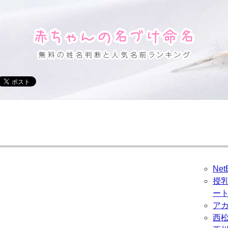
Ne
授
ー
ア
西