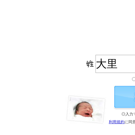
◎入力
利用規約
に同