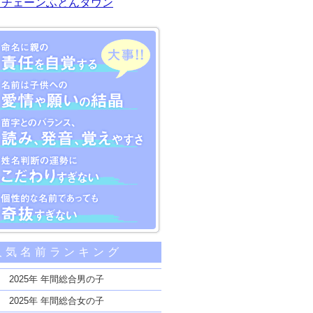
川チェーンふとんタウン
大事な5つのポイント
人気名前ランキング
親の責任を自覚する
子供への愛情や願いの結晶
2025年 年間総合男の子
のバランス、読み、発音、覚えやすさ
2025年 年間総合女の子
断の運勢にこだわりすぎない