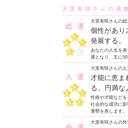
大里有咲さんの画
大里有咲さんの総
総運
個性があり
発展する。
あなたの人生を表
運となり、主に5
大里有咲さんの人
人運
才能に恵ま
る。円満な
性格や才能などを
社会的な成功に影
運勢を表します。
大里有咲さんの外
外運