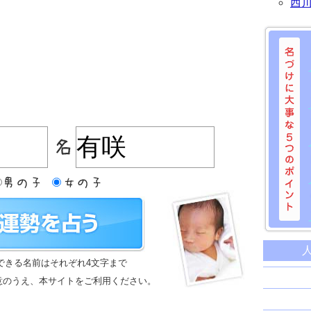
西
名づけに
命名に
できる名前はそれぞれ4文字まで
名前は
意のうえ、本サイトをご利用ください。
苗字と
姓名判