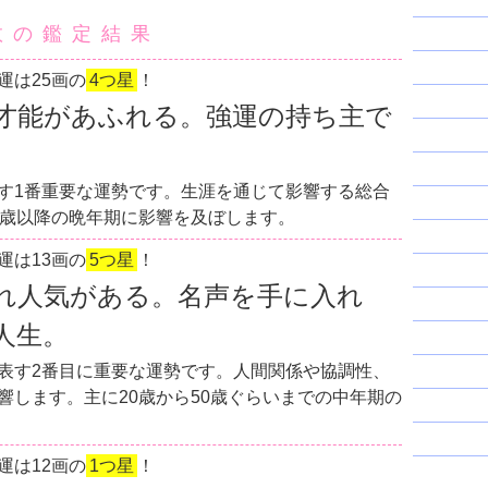
数の鑑定結果
運は25画の
4つ星
！
才能があふれる。強運の持ち主で
す1番重要な運勢です。生涯を通じて影響する総合
0歳以降の晩年期に影響を及ぼします。
運は13画の
5つ星
！
れ人気がある。名声を手に入れ
人生。
表す2番目に重要な運勢です。人間関係や協調性、
響します。主に20歳から50歳ぐらいまでの中年期の
運は12画の
1つ星
！