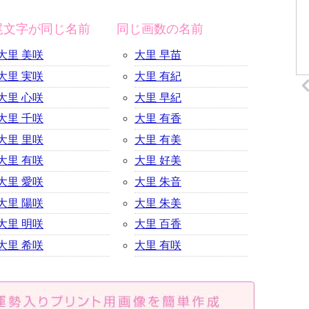
尾文字が同じ名前
同じ画数の名前
大里 美咲
大里 早苗
大里 実咲
大里 有紀
大里 心咲
大里 早紀
大里 千咲
大里 有香
大里 里咲
大里 有美
大里 有咲
大里 好美
大里 愛咲
大里 朱音
大里 陽咲
大里 朱美
大里 明咲
大里 百香
大里 希咲
大里 有咲