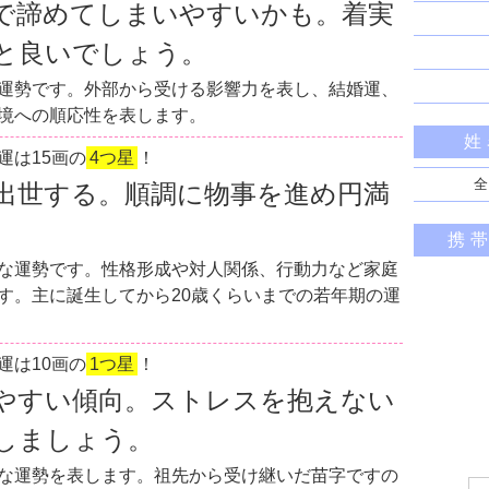
で諦めてしまいやすいかも。着実
と良いでしょう。
運勢です。外部から受ける影響力を表し、結婚運、
境への順応性を表します。
姓
運は15画の
4つ星
！
全
出世する。順調に物事を進め円満
携
な運勢です。性格形成や対人関係、行動力など家庭
す。主に誕生してから20歳くらいまでの若年期の運
運は10画の
1つ星
！
やすい傾向。ストレスを抱えない
しましょう。
な運勢を表します。祖先から受け継いだ苗字ですの