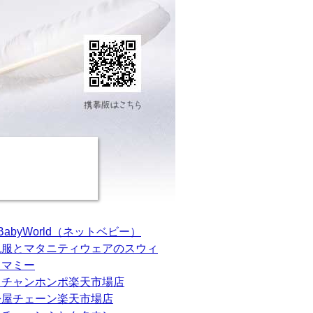
tBabyWorld（ネットベビー）
乳服とマタニティウェアのスウィ
トマミー
カチャンホンポ楽天市場店
松屋チェーン楽天市場店