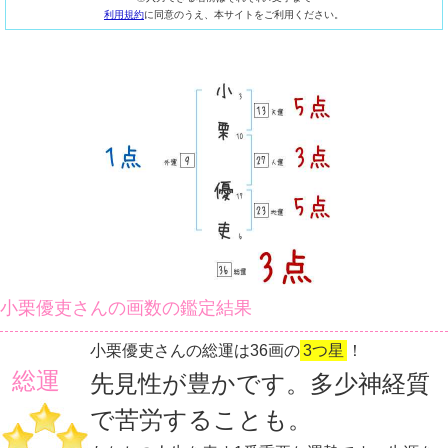
利用規約
に同意のうえ、本サイトをご利用ください。
小栗優吏さんの画数の鑑定結果
小栗優吏さんの総運は36画の
3つ星
！
総運
先見性が豊かです。多少神経質
で苦労することも。