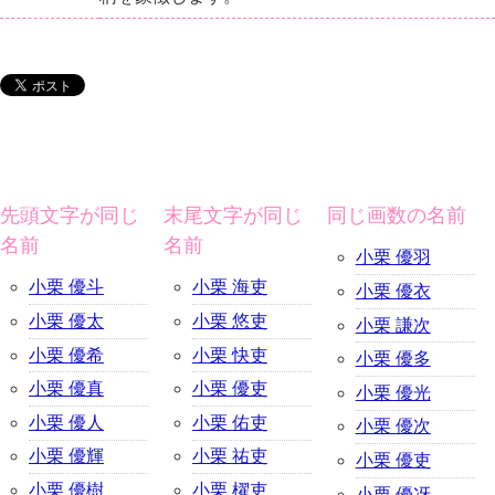
先頭文字が同じ
末尾文字が同じ
同じ画数の名前
名前
名前
小栗 優羽
小栗 優斗
小栗 海吏
小栗 優衣
小栗 優太
小栗 悠吏
小栗 謙次
小栗 優希
小栗 快吏
小栗 優多
小栗 優真
小栗 優吏
小栗 優光
小栗 優人
小栗 佑吏
小栗 優次
小栗 優輝
小栗 祐吏
小栗 優吏
小栗 優樹
小栗 櫂吏
小栗 優冴