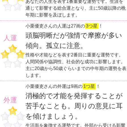
あなたの人生を表す1番重要な運勢です。生涯を
通じて影響する総合運となり、主に50歳以降の晩
年期に影響を及ぼします。
小栗優吏さんの人運は27画の
3つ星
！
頭脳明晰だが強情で摩擦が多い
人運
傾向。孤立に注意。
性格や才能などを表す2番目に重要な運勢です。
人間関係や協調性、社会的な成功に影響します。
主に20歳から50歳ぐらいまでの中年期の運勢を表
します。
小栗優吏さんの外運は9画の
1つ星
！
消極的で才能を発揮することが
外運
苦手なことも。周りの意見に耳
を傾けましょう。
生活面を象徴する運勢です。外部から受ける影響