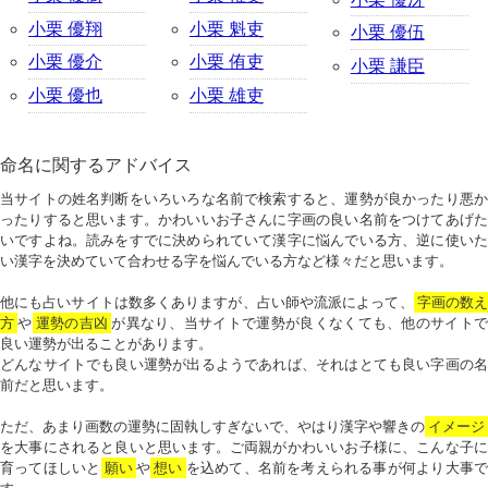
小栗 優翔
小栗 魁吏
小栗 優伍
小栗 優介
小栗 侑吏
小栗 謙臣
小栗 優也
小栗 雄吏
命名に関するアドバイス
当サイトの姓名判断をいろいろな名前で検索すると、運勢が良かったり悪か
ったりすると思います。かわいいお子さんに字画の良い名前をつけてあげた
いですよね。読みをすでに決められていて漢字に悩んでいる方、逆に使いた
い漢字を決めていて合わせる字を悩んでいる方など様々だと思います。
他にも占いサイトは数多くありますが、占い師や流派によって、
字画の数
方
や
運勢の吉凶
が異なり、当サイトで運勢が良くなくても、他のサイトで
良い運勢が出ることがあります。
どんなサイトでも良い運勢が出るようであれば、それはとても良い字画の名
前だと思います。
ただ、あまり画数の運勢に固執しすぎないで、やはり漢字や響きの
イメージ
を大事にされると良いと思います。ご両親がかわいいお子様に、こんな子に
育ってほしいと
願い
や
想い
を込めて、名前を考えられる事が何より大事で