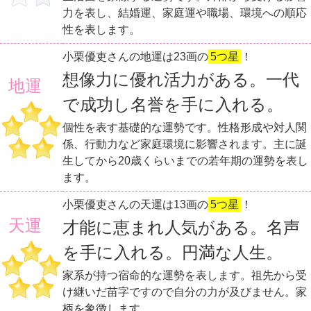
力を表し、結婚運、家庭運や職場、環境への順応
性を表します。
小栗優吏さんの地運は23画の
5つ星
！
想像力に優れ活力がある。一代
地運
で成功し名誉を手に入れる。
個性を表す基礎的な運勢です。性格形成や対人関
係、行動力など家庭環境に影響されます。主に誕
生してから20歳くらいまでの若年期の運勢を表し
ます。
小栗優吏さんの天運は13画の
5つ星
！
天運
才能に恵まれ人気がある。名声
を手に入れる。円満な人生。
家系が持つ宿命的な運勢を表します。祖先から受
け継いだ苗字ですので自分の力が及びません。家
柄を象徴します。