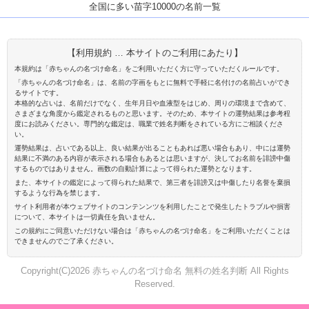
全国に多い苗字10000の名前一覧
【利用規約 … 本サイトのご利用にあたり】
本規約は「赤ちゃんの名づけ命名」をご利用いただく方に守っていただくルールです。
「赤ちゃんの名づけ命名」は、名前の字画をもとに無料で手軽に名付けの名前占いができ
るサイトです。
本格的な占いは、名前だけでなく、生年月日や血液型をはじめ、周りの環境まで含めて、
さまざまな角度から鑑定されるものと思います。そのため、本サイトの運勢結果は参考程
度にお読みください。専門的な鑑定は、職業で姓名判断をされている方にご相談くださ
い。
運勢結果は、占いである以上、良い結果が出ることもあれば悪い場合もあり、中には運勢
結果に不満のある内容が表示される場合もあるとは思いますが、決してお名前を誹謗中傷
するものではありません。画数の自動計算によって得られた運勢となります。
また、本サイトの鑑定によって得られた結果で、第三者を誹謗又は中傷したり名誉を棄損
するような行為を禁じます。
サイト利用者が本ウェブサイトのコンテンンツを利用したことで発生したトラブルや損害
について、本サイトは一切責任を負いません。
この規約にご同意いただけない場合は「赤ちゃんの名づけ命名」をご利用いただくことは
できませんのでご了承ください。
Copyright(C)2026 赤ちゃんの名づけ命名 無料の姓名判断 All Rights
Reserved.