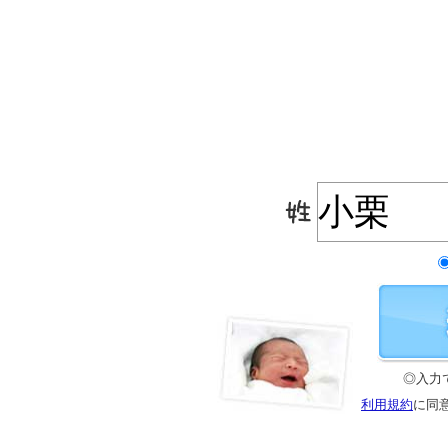
◎入力
利用規約
に同