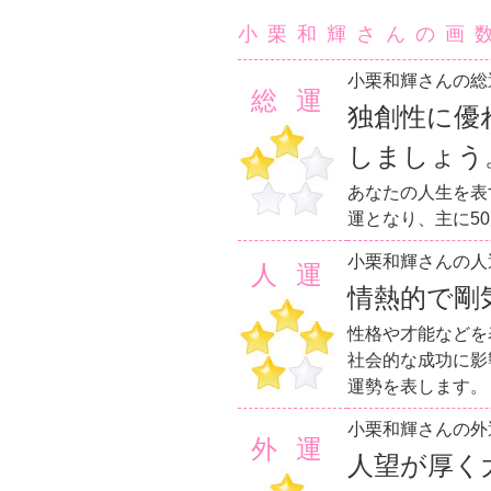
小栗和輝さんの画
小栗和輝さんの総
総運
独創性に優
しましょう
あなたの人生を表
運となり、主に5
小栗和輝さんの人
人運
情熱的で剛
性格や才能などを
社会的な成功に影
運勢を表します。
小栗和輝さんの外
外運
人望が厚く