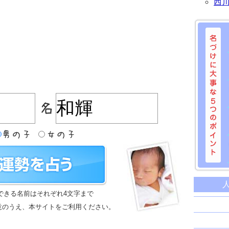
西
名づけに
命名に
できる名前はそれぞれ4文字まで
名前は
意のうえ、本サイトをご利用ください。
苗字と
姓名判