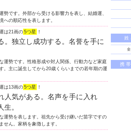
運勢です。外部から受ける影響力を表し、結婚運、
境への順応性を表します。
運は21画の
5つ星
！
姓
る。独立し成功する。名誉を手に
全
な運勢です。性格形成や対人関係、行動力など家庭
携
す。主に誕生してから20歳くらいまでの若年期の運
運は13画の
5つ星
！
れ人気がある。名声を手に入れ
人生。
な運勢を表します。祖先から受け継いだ苗字ですの
ません。家柄を象徴します。