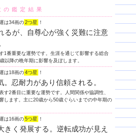
数の鑑定結果
運は34画の
2つ星
！
れるが、自尊心が強く災難に注意
。
す1番重要な運勢です。生涯を通じて影響する総合
0歳以降の晩年期に影響を及ぼします。
運は18画の
4つ星
！
気。忍耐力があり信頼される。
表す2番目に重要な運勢です。人間関係や協調性、
響します。主に20歳から50歳ぐらいまでの中年期の
運は16画の
5つ星
！
大きく発展する。逆転成功が見え