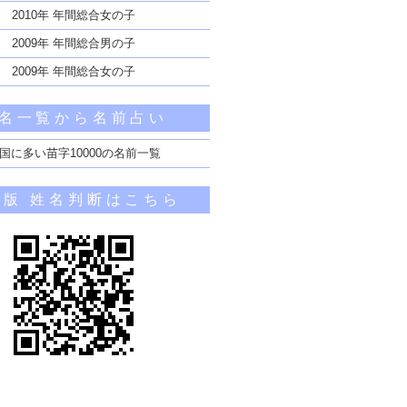
2010年 年間総合女の子
2009年 年間総合男の子
2009年 年間総合女の子
名一覧から名前占い
国に多い苗字10000の名前一覧
帯版 姓名判断はこちら