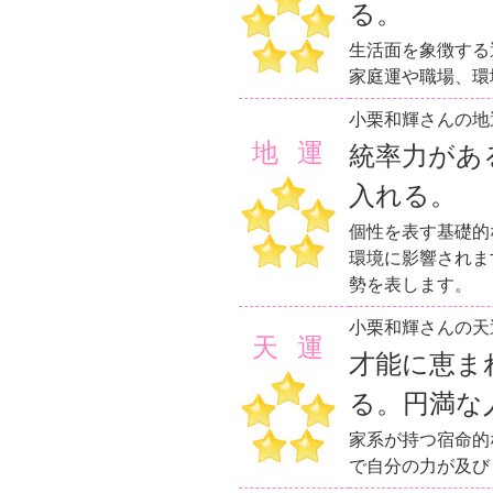
る。
生活面を象徴する
家庭運や職場、環
小栗和輝さんの地
地運
統率力があ
入れる。
個性を表す基礎的
環境に影響されま
勢を表します。
小栗和輝さんの天
天運
才能に恵ま
る。円満な
家系が持つ宿命的
で自分の力が及び