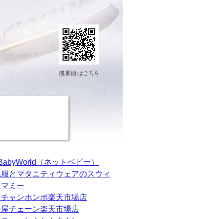
tBabyWorld（ネットベビー）
乳服とマタニティウェアのスウィ
トマミー
カチャンホンポ楽天市場店
松屋チェーン楽天市場店