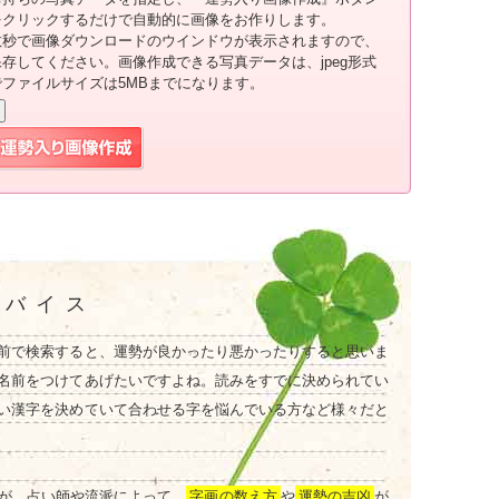
をクリックするだけで自動的に画像をお作りします。
数秒で画像ダウンロードのウインドウが表示されますので、
保存してください。画像作成できる写真データは、jpeg形式
でファイルサイズは5MBまでになります。
ドバイス
前で検索すると、運勢が良かったり悪かったりすると思いま
名前をつけてあげたいですよね。読みをすでに決められてい
い漢字を決めていて合わせる字を悩んでいる方など様々だと
が、占い師や流派によって、
字画の数え方
や
運勢の吉凶
が