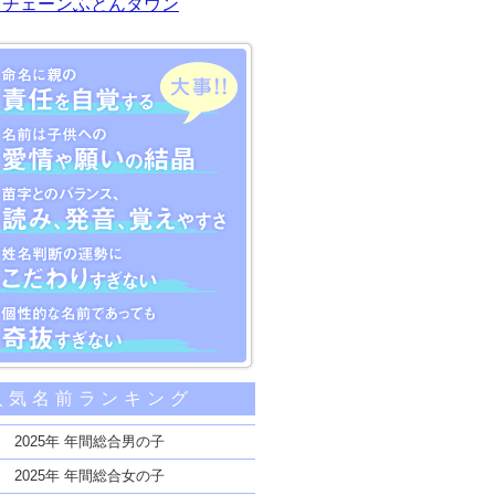
川チェーンふとんタウン
大事な5つのポイント
人気名前ランキング
親の責任を自覚する
子供への愛情や願いの結晶
2025年 年間総合男の子
のバランス、読み、発音、覚えやすさ
2025年 年間総合女の子
断の運勢にこだわりすぎない