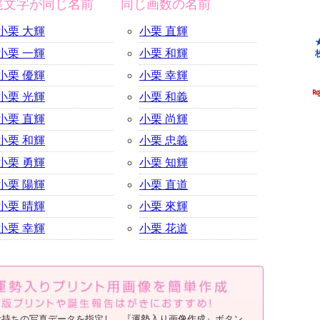
尾文字が同じ名前
同じ画数の名前
小栗 大輝
小栗 直輝
小栗 一輝
小栗 和輝
小栗 優輝
小栗 幸輝
小栗 光輝
小栗 和義
小栗 直輝
小栗 尚輝
小栗 和輝
小栗 忠義
小栗 勇輝
小栗 知輝
小栗 陽輝
小栗 直道
小栗 晴輝
小栗 來輝
小栗 幸輝
小栗 花道
お持ちの写真データを指定し、『運勢入り画像作成』ボタン