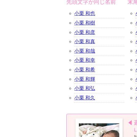
先頭文字が同じ名前
末
小栗 和也
小栗 和樹
小栗 和彦
小栗 和真
小栗 和哉
小栗 和幸
小栗 和希
小栗 和輝
小栗 和弘
小栗 和久