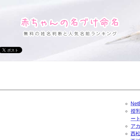
Ne
授
ー
ア
西