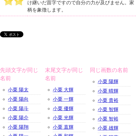
け継いだ苗字ですので自分の力が及びません。家
柄を象徴します。
先頭文字が同じ
末尾文字が同じ
同じ画数の名前
名前
名前
小栗 陽輝
小栗 陽太
小栗 大輝
小栗 晴輝
小栗 陽向
小栗 一輝
小栗 貴裕
小栗 陽斗
小栗 優輝
小栗 智輝
小栗 陽介
小栗 光輝
小栗 智裕
小栗 陽翔
小栗 直輝
小栗 雄輝