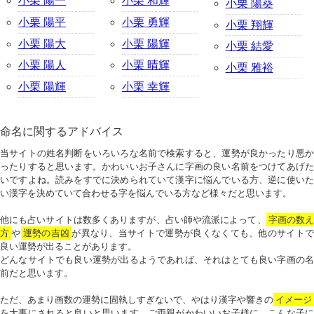
小栗 陽一
小栗 和輝
小栗 陽葵
小栗 陽平
小栗 勇輝
小栗 翔輝
小栗 陽大
小栗 陽輝
小栗 結愛
小栗 陽人
小栗 晴輝
小栗 雅裕
小栗 陽輝
小栗 幸輝
命名に関するアドバイス
当サイトの姓名判断をいろいろな名前で検索すると、運勢が良かったり悪か
ったりすると思います。かわいいお子さんに字画の良い名前をつけてあげた
いですよね。読みをすでに決められていて漢字に悩んでいる方、逆に使いた
い漢字を決めていて合わせる字を悩んでいる方など様々だと思います。
他にも占いサイトは数多くありますが、占い師や流派によって、
字画の数
方
や
運勢の吉凶
が異なり、当サイトで運勢が良くなくても、他のサイトで
良い運勢が出ることがあります。
どんなサイトでも良い運勢が出るようであれば、それはとても良い字画の名
前だと思います。
ただ、あまり画数の運勢に固執しすぎないで、やはり漢字や響きの
イメージ
を大事にされると良いと思います。ご両親がかわいいお子様に、こんな子に