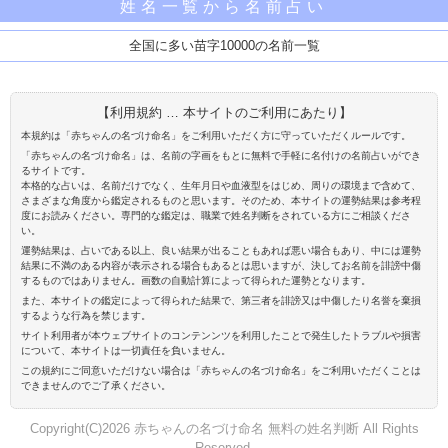
姓名一覧から名前占い
全国に多い苗字10000の名前一覧
【利用規約 … 本サイトのご利用にあたり】
本規約は「赤ちゃんの名づけ命名」をご利用いただく方に守っていただくルールです。
「赤ちゃんの名づけ命名」は、名前の字画をもとに無料で手軽に名付けの名前占いができ
るサイトです。
本格的な占いは、名前だけでなく、生年月日や血液型をはじめ、周りの環境まで含めて、
さまざまな角度から鑑定されるものと思います。そのため、本サイトの運勢結果は参考程
度にお読みください。専門的な鑑定は、職業で姓名判断をされている方にご相談くださ
い。
運勢結果は、占いである以上、良い結果が出ることもあれば悪い場合もあり、中には運勢
結果に不満のある内容が表示される場合もあるとは思いますが、決してお名前を誹謗中傷
するものではありません。画数の自動計算によって得られた運勢となります。
また、本サイトの鑑定によって得られた結果で、第三者を誹謗又は中傷したり名誉を棄損
するような行為を禁じます。
サイト利用者が本ウェブサイトのコンテンンツを利用したことで発生したトラブルや損害
について、本サイトは一切責任を負いません。
この規約にご同意いただけない場合は「赤ちゃんの名づけ命名」をご利用いただくことは
できませんのでご了承ください。
Copyright(C)2026 赤ちゃんの名づけ命名 無料の姓名判断 All Rights
Reserved.