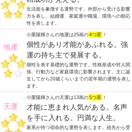
生活面を象徴する運勢です。外部から受ける影響
力を表し、結婚運、家庭運や職場、環境への順応
性を表します。
小栗陽輝さんの地運は25画の
4つ星
！
個性があり才能があふれる。強
地運
運の持ち主で発展する。
個性を表す基礎的な運勢です。性格形成や対人関
係、行動力など家庭環境に影響されます。主に誕
生してから20歳くらいまでの若年期の運勢を表し
ます。
小栗陽輝さんの天運は13画の
5つ星
！
天運
才能に恵まれ人気がある。名声
を手に入れる。円満な人生。
家系が持つ宿命的な運勢を表します。祖先から受