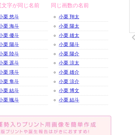
尾文字が同じ名前
同じ画数の名前
小栗 悠斗
小栗 翔太
小栗 海斗
小栗 陽太
小栗 優斗
小栗 雄太
小栗 陽斗
小栗 陽斗
小栗 陸斗
小栗 陽介
小栗 遥斗
小栗 涼太
小栗 瑛斗
小栗 雄介
小栗 隼斗
小栗 涼介
小栗 結斗
小栗 博文
小栗 颯斗
小栗 結斗