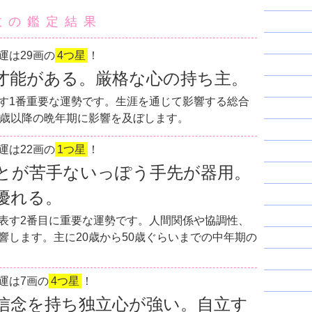
数の鑑定結果
運は29画の
4つ星
！
才能がある。厳格な心の持ち主。
す1番重要な運勢です。生涯を通じて影響する総合
0歳以降の晩年期に影響を及ぼします。
運は22画の
1つ星
！
とが苦手ないっぽう手先が器用。
優れる。
表す2番目に重要な運勢です。人間関係や協調性、
響します。主に20歳から50歳ぐらいまでの中年期の
運は7画の
4つ星
！
信念を持ち独立心が強い。自立す