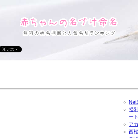
Ne
授
ー
ア
西