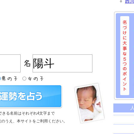
西
名づけに
命名に
できる名前はそれぞれ4文字まで
名前は
意のうえ、本サイトをご利用ください。
苗字と
姓名判