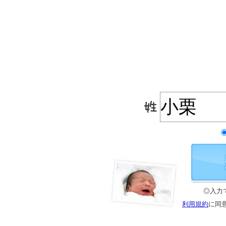
◎入力
利用規約
に同