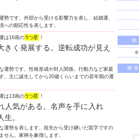
運勢です。外部から受ける影響力を表し、結婚運、
境への順応性を表します。
運は16画の
5つ星
！
姓
大きく発展する。逆転成功が見え
全
携
な運勢です。性格形成や対人関係、行動力など家庭
す。主に誕生してから20歳くらいまでの若年期の運
運は13画の
5つ星
！
れ人気がある。名声を手に入れ
人生。
な運勢を表します。祖先から受け継いだ苗字ですの
ません。家柄を象徴します。