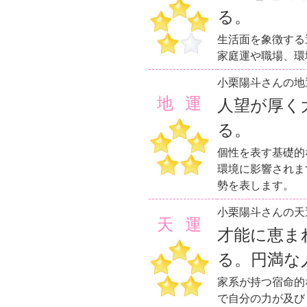
る。
生活面を象徴する
家庭運や職場、環
小栗陽斗さんの地
地運
人望が厚く
る。
個性を表す基礎的
環境に影響されま
勢を表します。
小栗陽斗さんの天
天運
才能に恵ま
る。円満な
家系が持つ宿命的
で自分の力が及び