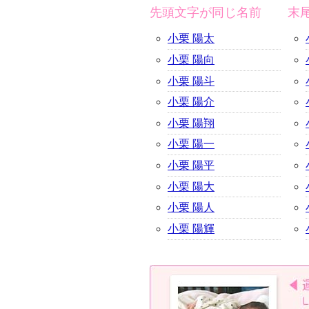
先頭文字が同じ名前
末
小栗 陽太
小栗 陽向
小栗 陽斗
小栗 陽介
小栗 陽翔
小栗 陽一
小栗 陽平
小栗 陽大
小栗 陽人
小栗 陽輝