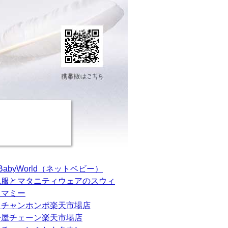
tBabyWorld（ネットベビー）
乳服とマタニティウェアのスウィ
トマミー
カチャンホンポ楽天市場店
松屋チェーン楽天市場店