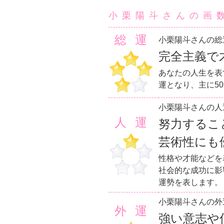
小栗陽斗さんの画
総運
小栗陽斗さんの総
完全主義で
あなたの人生を表
運となり、主に5
小栗陽斗さんの人
人運
努力するこ
芸術性にも
性格や才能などを
社会的な成功に影
運勢を表します。
小栗陽斗さんの外
外運
強い意志や