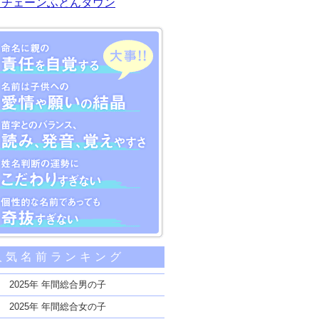
川チェーンふとんタウン
大事な5つのポイント
人気名前ランキング
親の責任を自覚する
子供への愛情や願いの結晶
2025年 年間総合男の子
のバランス、読み、発音、覚えやすさ
2025年 年間総合女の子
断の運勢にこだわりすぎない