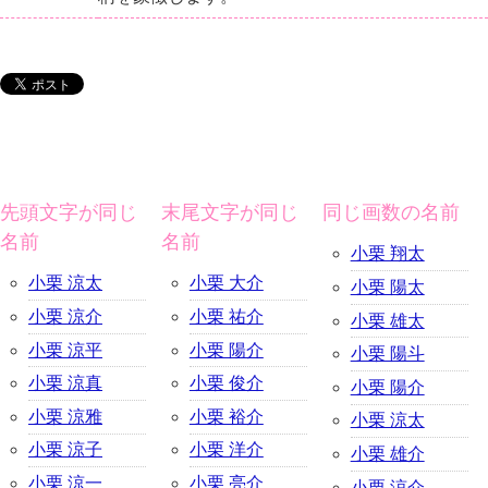
先頭文字が同じ
末尾文字が同じ
同じ画数の名前
名前
名前
小栗 翔太
小栗 涼太
小栗 大介
小栗 陽太
小栗 涼介
小栗 祐介
小栗 雄太
小栗 涼平
小栗 陽介
小栗 陽斗
小栗 涼真
小栗 俊介
小栗 陽介
小栗 涼雅
小栗 裕介
小栗 涼太
小栗 涼子
小栗 洋介
小栗 雄介
小栗 涼一
小栗 亮介
小栗 涼介