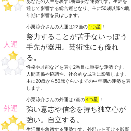
あなたの人生を表す1番重要な運勢です。生涯を
通じて影響する総合運となり、主に50歳以降の晩
年期に影響を及ぼします。
小栗涼介さんの人運は22画の
1つ星
！
努力することが苦手ないっぽう
人運
手先が器用。芸術性にも優れ
る。
性格や才能などを表す2番目に重要な運勢です。
人間関係や協調性、社会的な成功に影響します。
主に20歳から50歳ぐらいまでの中年期の運勢を表
します。
小栗涼介さんの外運は7画の
4つ星
！
外運
強い意志や信念を持ち独立心が
強い。自立する。
生活面を象徴する運勢です。外部から受ける影響