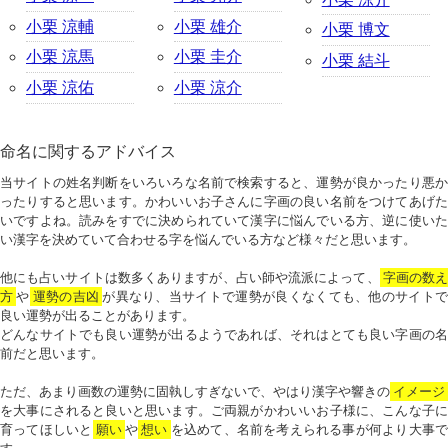
小栗 涼輔
小栗 雄介
小栗 博文
小栗 涼馬
小栗 圭介
小栗 結斗
小栗 涼佑
小栗 涼介
命名に関するアドバイス
当サイトの姓名判断をいろいろな名前で検索すると、運勢が良かったり悪か
ったりすると思います。かわいいお子さんに字画の良い名前をつけてあげた
いですよね。読みをすでに決められていて漢字に悩んでいる方、逆に使いた
い漢字を決めていて合わせる字を悩んでいる方など様々だと思います。
他にも占いサイトは数多くありますが、占い師や流派によって、
字画の数
方
や
運勢の吉凶
が異なり、当サイトで運勢が良くなくても、他のサイトで
良い運勢が出ることがあります。
どんなサイトでも良い運勢が出るようであれば、それはとても良い字画の名
前だと思います。
ただ、あまり画数の運勢に固執しすぎないで、やはり漢字や響きの
イメージ
を大事にされると良いと思います。ご両親がかわいいお子様に、こんな子に
育ってほしいと
願い
や
想い
を込めて、名前を考えられる事が何より大事で