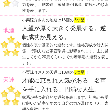
力を表し、結婚運、家庭運や職場、環境への順応
性を表します。
小栗涼介さんの地運は16画の
5つ星
！
人望が厚く大きく発展する。逆
地運
転成功が見える。
個性を表す基礎的な運勢です。性格形成や対人関
係、行動力など家庭環境に影響されます。主に誕
生してから20歳くらいまでの若年期の運勢を表し
ます。
小栗涼介さんの天運は13画の
5つ星
！
天運
才能に恵まれ人気がある。名声
を手に入れる。円満な人生。
家系が持つ宿命的な運勢を表します。祖先から受
け継いだ苗字ですので自分の力が及びません。家
柄を象徴します。