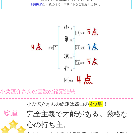
利用規約
に同意のうえ、本サイトをご利用ください。
小栗涼介さんの画数の鑑定結果
小栗涼介さんの総運は29画の
4つ星
！
総運
完全主義で才能がある。厳格な
心の持ち主。