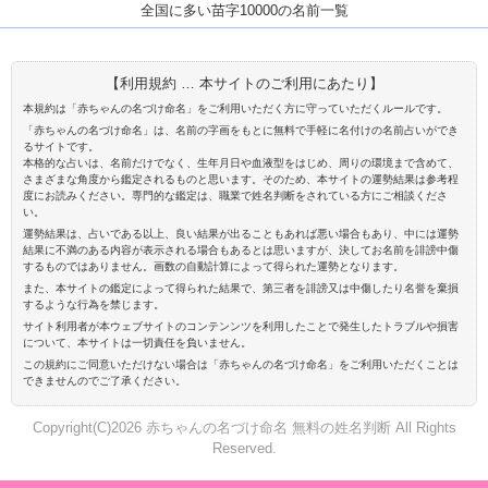
全国に多い苗字10000の名前一覧
【利用規約 … 本サイトのご利用にあたり】
本規約は「赤ちゃんの名づけ命名」をご利用いただく方に守っていただくルールです。
「赤ちゃんの名づけ命名」は、名前の字画をもとに無料で手軽に名付けの名前占いができ
るサイトです。
本格的な占いは、名前だけでなく、生年月日や血液型をはじめ、周りの環境まで含めて、
さまざまな角度から鑑定されるものと思います。そのため、本サイトの運勢結果は参考程
度にお読みください。専門的な鑑定は、職業で姓名判断をされている方にご相談くださ
い。
運勢結果は、占いである以上、良い結果が出ることもあれば悪い場合もあり、中には運勢
結果に不満のある内容が表示される場合もあるとは思いますが、決してお名前を誹謗中傷
するものではありません。画数の自動計算によって得られた運勢となります。
また、本サイトの鑑定によって得られた結果で、第三者を誹謗又は中傷したり名誉を棄損
するような行為を禁じます。
サイト利用者が本ウェブサイトのコンテンンツを利用したことで発生したトラブルや損害
について、本サイトは一切責任を負いません。
この規約にご同意いただけない場合は「赤ちゃんの名づけ命名」をご利用いただくことは
できませんのでご了承ください。
Copyright(C)2026 赤ちゃんの名づけ命名 無料の姓名判断 All Rights
Reserved.