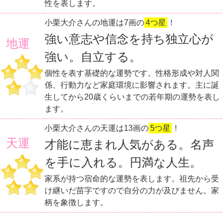
性を表します。
小栗大介さんの地運は7画の
4つ星
！
強い意志や信念を持ち独立心が
地運
強い。自立する。
個性を表す基礎的な運勢です。性格形成や対人関
係、行動力など家庭環境に影響されます。主に誕
生してから20歳くらいまでの若年期の運勢を表し
ます。
小栗大介さんの天運は13画の
5つ星
！
天運
才能に恵まれ人気がある。名声
を手に入れる。円満な人生。
家系が持つ宿命的な運勢を表します。祖先から受
け継いだ苗字ですので自分の力が及びません。家
柄を象徴します。