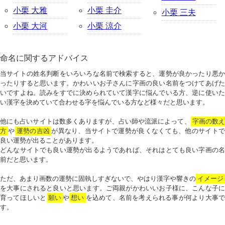
小栗 大雅
小栗 圭介
小栗 三夫
小栗 大河
小栗 涼介
命名に関するアドバイス
当サイトの姓名判断をいろいろな名前で検索すると、運勢が良かったり悪か
ったりすると思います。かわいいお子さんに字画の良い名前をつけてあげた
いですよね。読みをすでに決められていて漢字に悩んでいる方、逆に使いた
い漢字を決めていて合わせる字を悩んでいる方など様々だと思います。
他にも占いサイトは数多くありますが、占い師や流派によって、
字画の数
方
や
運勢の吉凶
が異なり、当サイトで運勢が良くなくても、他のサイトで
良い運勢が出ることがあります。
どんなサイトでも良い運勢が出るようであれば、それはとても良い字画の名
前だと思います。
ただ、あまり画数の運勢に固執しすぎないで、やはり漢字や響きの
イメージ
を大事にされると良いと思います。ご両親がかわいいお子様に、こんな子に
育ってほしいと
願い
や
想い
を込めて、名前を考えられる事が何より大事で
す。