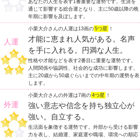
あなたの人生を表す1番重要な運勢です。生涯を
通じて影響する総合運となり、主に50歳以降の晩
年期に影響を及ぼします。
小栗大介さんの人運は13画の
5つ星
！
才能に恵まれ人気がある。名声
人運
を手に入れる。円満な人生。
性格や才能などを表す2番目に重要な運勢です。
人間関係や協調性、社会的な成功に影響します。
主に20歳から50歳ぐらいまでの中年期の運勢を表
します。
小栗大介さんの外運は7画の
4つ星
！
外運
強い意志や信念を持ち独立心が
強い。自立する。
生活面を象徴する運勢です。外部から受ける影響
力を表し、結婚運、家庭運や職場、環境への順応