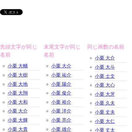
先頭文字が同じ
末尾文字が同じ
同じ画数の名前
名前
名前
小栗 大介
小栗 大輔
小栗 大介
小栗 大斗
小栗 大樹
小栗 祐介
小栗 士文
小栗 大地
小栗 陽介
小栗 大心
小栗 大翔
小栗 俊介
小栗 大牙
小栗 大和
小栗 裕介
小栗 久夫
小栗 大介
小栗 洋介
小栗 丈夫
小栗 大輝
小栗 亮介
小栗 大仁
小栗 大貴
小栗 雄介
小栗 丈太