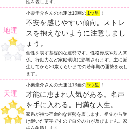
性を表します。
小栗圭介さんの地運は10画の
1つ星
！
不安を感じやすい傾向。ストレ
地運
スを抱えないように注意しまし
ょう。
個性を表す基礎的な運勢です。性格形成や対人関
係、行動力など家庭環境に影響されます。主に誕
生してから20歳くらいまでの若年期の運勢を表し
ます。
小栗圭介さんの天運は13画の
5つ星
！
天運
才能に恵まれ人気がある。名声
を手に入れる。円満な人生。
家系が持つ宿命的な運勢を表します。祖先から受
け継いだ苗字ですので自分の力が及びません。家
柄を象徴します。