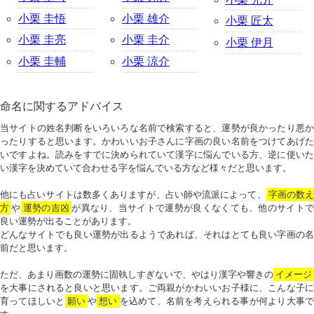
小栗 圭悟
小栗 雄介
小栗 匠太
小栗 圭亮
小栗 圭介
小栗 伊月
小栗 圭輔
小栗 涼介
命名に関するアドバイス
当サイトの姓名判断をいろいろな名前で検索すると、運勢が良かったり悪か
ったりすると思います。かわいいお子さんに字画の良い名前をつけてあげた
いですよね。読みをすでに決められていて漢字に悩んでいる方、逆に使いた
い漢字を決めていて合わせる字を悩んでいる方など様々だと思います。
他にも占いサイトは数多くありますが、占い師や流派によって、
字画の数
方
や
運勢の吉凶
が異なり、当サイトで運勢が良くなくても、他のサイトで
良い運勢が出ることがあります。
どんなサイトでも良い運勢が出るようであれば、それはとても良い字画の名
前だと思います。
ただ、あまり画数の運勢に固執しすぎないで、やはり漢字や響きの
イメージ
を大事にされると良いと思います。ご両親がかわいいお子様に、こんな子に
育ってほしいと
願い
や
想い
を込めて、名前を考えられる事が何より大事で