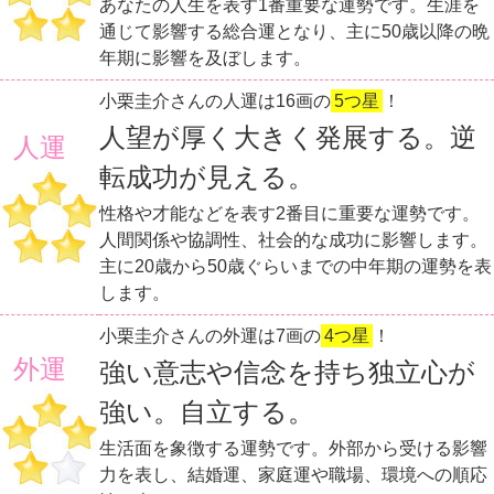
あなたの人生を表す1番重要な運勢です。生涯を
通じて影響する総合運となり、主に50歳以降の晩
年期に影響を及ぼします。
小栗圭介さんの人運は16画の
5つ星
！
人望が厚く大きく発展する。逆
人運
転成功が見える。
性格や才能などを表す2番目に重要な運勢です。
人間関係や協調性、社会的な成功に影響します。
主に20歳から50歳ぐらいまでの中年期の運勢を表
します。
小栗圭介さんの外運は7画の
4つ星
！
外運
強い意志や信念を持ち独立心が
強い。自立する。
生活面を象徴する運勢です。外部から受ける影響
力を表し、結婚運、家庭運や職場、環境への順応