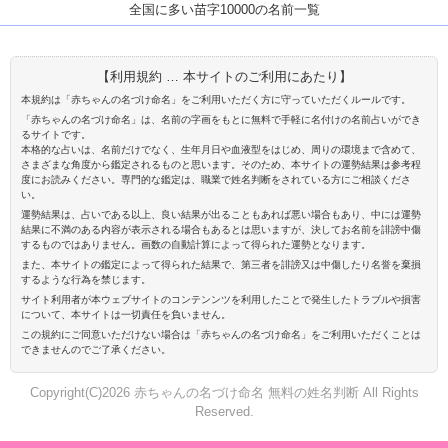
全国に多い苗字10000の名前一覧
【利用規約 … 本サイトのご利用にあたり】
本規約は「赤ちゃんの名づけ命名」をご利用いただく方に守っていただくルールです。
「赤ちゃんの名づけ命名」は、名前の字画をもとに無料で手軽に名付けの名前占いができ
るサイトです。
本格的な占いは、名前だけでなく、生年月日や血液型をはじめ、周りの環境まで含めて、
さまざまな角度から鑑定されるものと思います。そのため、本サイトの運勢結果は参考程
度にお読みください。専門的な鑑定は、職業で姓名判断をされている方にご相談くださ
い。
運勢結果は、占いである以上、良い結果が出ることもあれば悪い場合もあり、中には運勢
結果に不満のある内容が表示される場合もあるとは思いますが、決してお名前を誹謗中傷
するものではありません。画数の自動計算によって得られた運勢となります。
また、本サイトの鑑定によって得られた結果で、第三者を誹謗又は中傷したり名誉を棄損
するような行為を禁じます。
サイト利用者が本ウェブサイトのコンテンンツを利用したことで発生したトラブルや損害
について、本サイトは一切責任を負いません。
この規約にご同意いただけない場合は「赤ちゃんの名づけ命名」をご利用いただくことは
できませんのでご了承ください。
Copyright(C)2026 赤ちゃんの名づけ命名 無料の姓名判断 All Rights
Reserved.