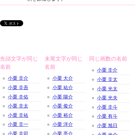
先頭文字が同じ
末尾文字が同じ
同じ画数の名前
名前
名前
小栗 圭介
小栗 圭介
小栗 大介
小栗 圭太
小栗 圭吾
小栗 祐介
小栗 光太
小栗 圭佑
小栗 陽介
小栗 光夫
小栗 圭太
小栗 俊介
小栗 圭斗
小栗 圭祐
小栗 裕介
小栗 有斗
小栗 圭一
小栗 洋介
小栗 旭日
小栗 圭司
小栗 亮介
小栗 光介