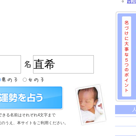
西
名づけに
命名に
できる名前はそれぞれ4文字まで
名前は
意のうえ、本サイトをご利用ください。
苗字と
姓名判