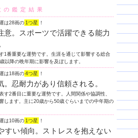
数の鑑定結果
運は28画の
1つ星
！
注意。スポーツで活躍できる能力
。
す1番重要な運勢です。生涯を通じて影響する総合
0歳以降の晩年期に影響を及ぼします。
運は18画の
4つ星
！
気。忍耐力があり信頼される。
表す2番目に重要な運勢です。人間関係や協調性、
響します。主に20歳から50歳ぐらいまでの中年期の
運は10画の
1つ星
！
やすい傾向。ストレスを抱えない