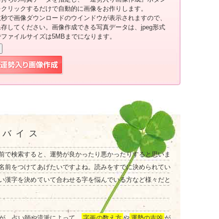
をクリックするだけで自動的に画像をお作りします。
数秒で画像ダウンロードのウインドウが表示されますので、
保存してください。画像作成できる写真データは、jpeg形式
でファイルサイズは5MBまでになります。
ドバイス
前で検索すると、運勢が良かったり悪かったりすると思いま
名前をつけてあげたいですよね。読みをすでに決められてい
い漢字を決めていて合わせる字を悩んでいる方など様々だと
が、占い師や流派によって、
字画の数え方
や
運勢の吉凶
が