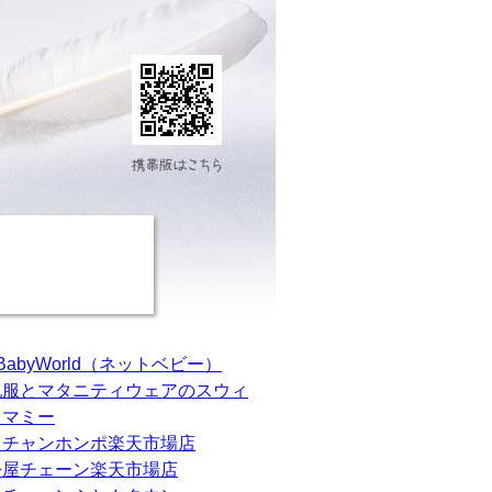
tBabyWorld（ネットベビー）
乳服とマタニティウェアのスウィ
トマミー
カチャンホンポ楽天市場店
松屋チェーン楽天市場店