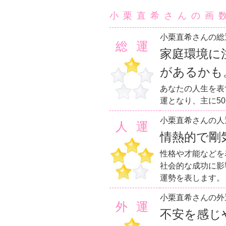
小栗直希さんの画
小栗直希さんの総
総運
家庭環境に
があるかも
あなたの人生を表
運となり、主に5
小栗直希さんの人
人運
情熱的で剛
性格や才能などを
社会的な成功に影
運勢を表します。
小栗直希さんの外
外運
不安を感じ