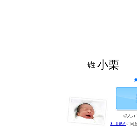
◎入力
利用規約
に同