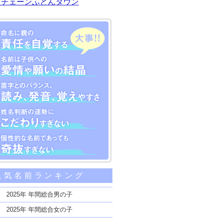
川チェーンふとんタウン
大事な5つのポイント
人気名前ランキング
親の責任を自覚する
子供への愛情や願いの結晶
2025年 年間総合男の子
のバランス、読み、発音、覚えやすさ
2025年 年間総合女の子
断の運勢にこだわりすぎない