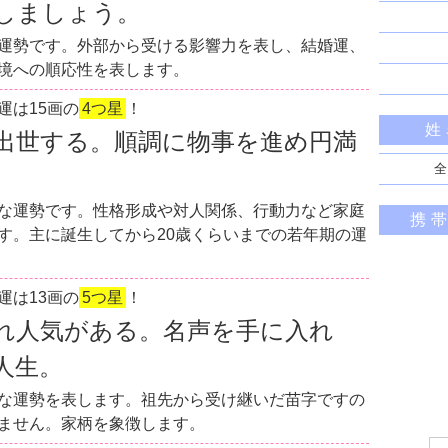
しましょう。
運勢です。外部から受ける影響力を表し、結婚運、
境への順応性を表します。
運は15画の
4つ星
！
姓
出世する。順調に物事を進め円満
全
な運勢です。性格形成や対人関係、行動力など家庭
携
す。主に誕生してから20歳くらいまでの若年期の運
運は13画の
5つ星
！
れ人気がある。名声を手に入れ
人生。
な運勢を表します。祖先から受け継いだ苗字ですの
ません。家柄を象徴します。