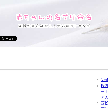
Ne
授
ー
ア
西