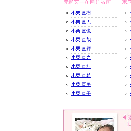
先頭文字が同じ名前
末
小栗 直樹
小栗 直人
小栗 直也
小栗 直哉
小栗 直輝
小栗 直之
小栗 直紀
小栗 直希
小栗 直美
小栗 直子