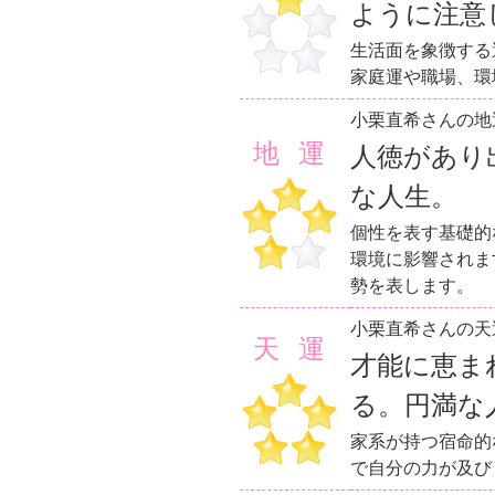
ように注意
生活面を象徴する
家庭運や職場、環
小栗直希さんの地
地運
人徳があり
な人生。
個性を表す基礎的
環境に影響されま
勢を表します。
小栗直希さんの天
天運
才能に恵ま
る。円満な
家系が持つ宿命的
で自分の力が及び