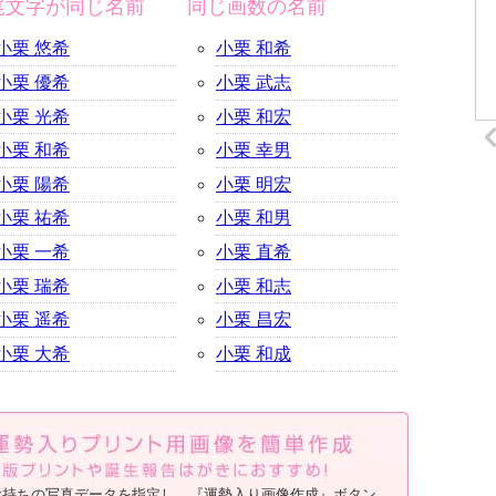
尾文字が同じ名前
同じ画数の名前
小栗 悠希
小栗 和希
小栗 優希
小栗 武志
小栗 光希
小栗 和宏
小栗 和希
小栗 幸男
小栗 陽希
小栗 明宏
小栗 祐希
小栗 和男
小栗 一希
小栗 直希
小栗 瑞希
小栗 和志
小栗 遥希
小栗 昌宏
小栗 大希
小栗 和成
お持ちの写真データを指定し、『運勢入り画像作成』ボタン