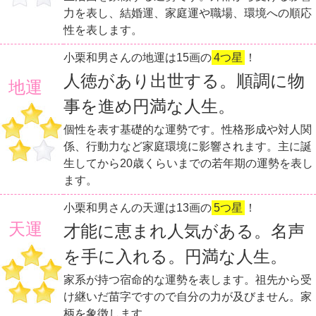
力を表し、結婚運、家庭運や職場、環境への順応
性を表します。
小栗和男さんの地運は15画の
4つ星
！
人徳があり出世する。順調に物
地運
事を進め円満な人生。
個性を表す基礎的な運勢です。性格形成や対人関
係、行動力など家庭環境に影響されます。主に誕
生してから20歳くらいまでの若年期の運勢を表し
ます。
小栗和男さんの天運は13画の
5つ星
！
天運
才能に恵まれ人気がある。名声
を手に入れる。円満な人生。
家系が持つ宿命的な運勢を表します。祖先から受
け継いだ苗字ですので自分の力が及びません。家
柄を象徴します。