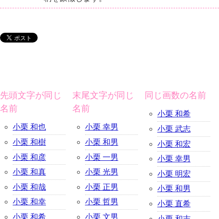
先頭文字が同じ
末尾文字が同じ
同じ画数の名前
名前
名前
小栗 和希
小栗 和也
小栗 幸男
小栗 武志
小栗 和樹
小栗 和男
小栗 和宏
小栗 和彦
小栗 一男
小栗 幸男
小栗 和真
小栗 光男
小栗 明宏
小栗 和哉
小栗 正男
小栗 和男
小栗 和幸
小栗 哲男
小栗 直希
小栗 和希
小栗 文男
小栗 和志