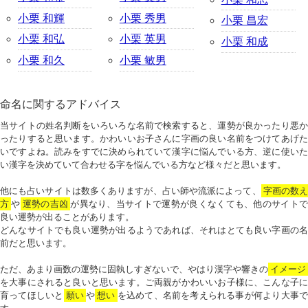
小栗 和輝
小栗 秀男
小栗 昌宏
小栗 和弘
小栗 英男
小栗 和成
小栗 和久
小栗 敏男
命名に関するアドバイス
当サイトの姓名判断をいろいろな名前で検索すると、運勢が良かったり悪か
ったりすると思います。かわいいお子さんに字画の良い名前をつけてあげた
いですよね。読みをすでに決められていて漢字に悩んでいる方、逆に使いた
い漢字を決めていて合わせる字を悩んでいる方など様々だと思います。
他にも占いサイトは数多くありますが、占い師や流派によって、
字画の数
方
や
運勢の吉凶
が異なり、当サイトで運勢が良くなくても、他のサイトで
良い運勢が出ることがあります。
どんなサイトでも良い運勢が出るようであれば、それはとても良い字画の名
前だと思います。
ただ、あまり画数の運勢に固執しすぎないで、やはり漢字や響きの
イメージ
を大事にされると良いと思います。ご両親がかわいいお子様に、こんな子に
育ってほしいと
願い
や
想い
を込めて、名前を考えられる事が何より大事で