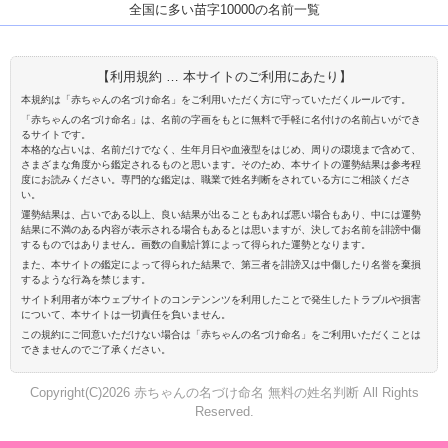
全国に多い苗字10000の名前一覧
【利用規約 … 本サイトのご利用にあたり】
本規約は「赤ちゃんの名づけ命名」をご利用いただく方に守っていただくルールです。
「赤ちゃんの名づけ命名」は、名前の字画をもとに無料で手軽に名付けの名前占いができ
るサイトです。
本格的な占いは、名前だけでなく、生年月日や血液型をはじめ、周りの環境まで含めて、
さまざまな角度から鑑定されるものと思います。そのため、本サイトの運勢結果は参考程
度にお読みください。専門的な鑑定は、職業で姓名判断をされている方にご相談くださ
い。
運勢結果は、占いである以上、良い結果が出ることもあれば悪い場合もあり、中には運勢
結果に不満のある内容が表示される場合もあるとは思いますが、決してお名前を誹謗中傷
するものではありません。画数の自動計算によって得られた運勢となります。
また、本サイトの鑑定によって得られた結果で、第三者を誹謗又は中傷したり名誉を棄損
するような行為を禁じます。
サイト利用者が本ウェブサイトのコンテンンツを利用したことで発生したトラブルや損害
について、本サイトは一切責任を負いません。
この規約にご同意いただけない場合は「赤ちゃんの名づけ命名」をご利用いただくことは
できませんのでご了承ください。
Copyright(C)2026 赤ちゃんの名づけ命名 無料の姓名判断 All Rights
Reserved.