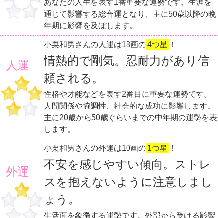
あなたの人生を表す1番重要な運勢です。生涯を
通じて影響する総合運となり、主に50歳以降の晩
年期に影響を及ぼします。
小栗和男さんの人運は18画の
4つ星
！
情熱的で剛気。忍耐力があり信
人運
頼される。
性格や才能などを表す2番目に重要な運勢です。
人間関係や協調性、社会的な成功に影響します。
主に20歳から50歳ぐらいまでの中年期の運勢を表
します。
小栗和男さんの外運は10画の
1つ星
！
不安を感じやすい傾向。ストレ
外運
スを抱えないように注意しまし
ょう。
生活面を象徴する運勢です。外部から受ける影響