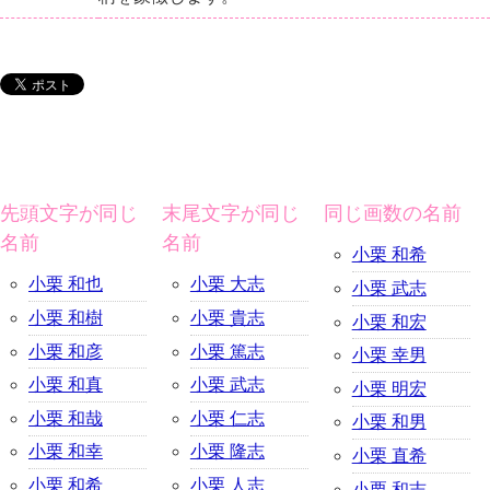
先頭文字が同じ
末尾文字が同じ
同じ画数の名前
名前
名前
小栗 和希
小栗 和也
小栗 大志
小栗 武志
小栗 和樹
小栗 貴志
小栗 和宏
小栗 和彦
小栗 篤志
小栗 幸男
小栗 和真
小栗 武志
小栗 明宏
小栗 和哉
小栗 仁志
小栗 和男
小栗 和幸
小栗 隆志
小栗 直希
小栗 和希
小栗 人志
小栗 和志