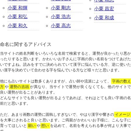
小栗 和輝
小栗 剛志
小栗 昌宏
小栗 和弘
小栗 浩志
小栗 和成
小栗 和久
小栗 高志
命名に関するアドバイス
当サイトの姓名判断をいろいろな名前で検索すると、運勢が良かったり悪か
ったりすると思います。かわいいお子さんに字画の良い名前をつけてあげた
いですよね。読みをすでに決められていて漢字に悩んでいる方、逆に使いた
い漢字を決めていて合わせる字を悩んでいる方など様々だと思います。
他にも占いサイトは数多くありますが、占い師や流派によって、
字画の数
方
や
運勢の吉凶
が異なり、当サイトで運勢が良くなくても、他のサイトで
良い運勢が出ることがあります。
どんなサイトでも良い運勢が出るようであれば、それはとても良い字画の名
前だと思います。
ただ、あまり画数の運勢に固執しすぎないで、やはり漢字や響きの
イメージ
を大事にされると良いと思います。ご両親がかわいいお子様に、こんな子に
育ってほしいと
願い
や
想い
を込めて、名前を考えられる事が何より大事で