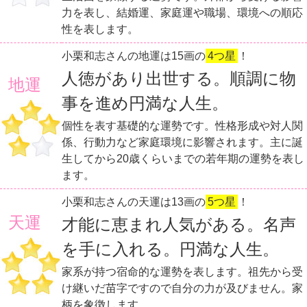
力を表し、結婚運、家庭運や職場、環境への順応
性を表します。
小栗和志さんの地運は15画の
4つ星
！
人徳があり出世する。順調に物
地運
事を進め円満な人生。
個性を表す基礎的な運勢です。性格形成や対人関
係、行動力など家庭環境に影響されます。主に誕
生してから20歳くらいまでの若年期の運勢を表し
ます。
小栗和志さんの天運は13画の
5つ星
！
天運
才能に恵まれ人気がある。名声
を手に入れる。円満な人生。
家系が持つ宿命的な運勢を表します。祖先から受
け継いだ苗字ですので自分の力が及びません。家
柄を象徴します。