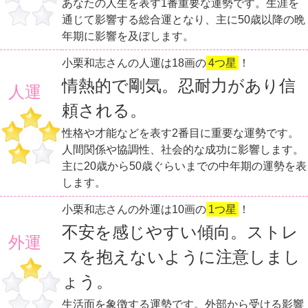
あなたの人生を表す1番重要な運勢です。生涯を
通じて影響する総合運となり、主に50歳以降の晩
年期に影響を及ぼします。
小栗和志さんの人運は18画の
4つ星
！
情熱的で剛気。忍耐力があり信
人運
頼される。
性格や才能などを表す2番目に重要な運勢です。
人間関係や協調性、社会的な成功に影響します。
主に20歳から50歳ぐらいまでの中年期の運勢を表
します。
小栗和志さんの外運は10画の
1つ星
！
不安を感じやすい傾向。ストレ
外運
スを抱えないように注意しまし
ょう。
生活面を象徴する運勢です。外部から受ける影響