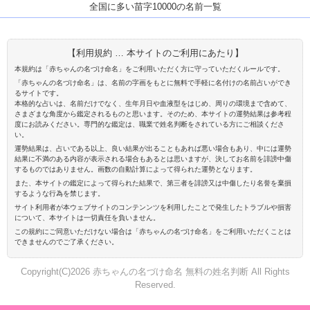
全国に多い苗字10000の名前一覧
【利用規約 … 本サイトのご利用にあたり】
本規約は「赤ちゃんの名づけ命名」をご利用いただく方に守っていただくルールです。
「赤ちゃんの名づけ命名」は、名前の字画をもとに無料で手軽に名付けの名前占いができ
るサイトです。
本格的な占いは、名前だけでなく、生年月日や血液型をはじめ、周りの環境まで含めて、
さまざまな角度から鑑定されるものと思います。そのため、本サイトの運勢結果は参考程
度にお読みください。専門的な鑑定は、職業で姓名判断をされている方にご相談くださ
い。
運勢結果は、占いである以上、良い結果が出ることもあれば悪い場合もあり、中には運勢
結果に不満のある内容が表示される場合もあるとは思いますが、決してお名前を誹謗中傷
するものではありません。画数の自動計算によって得られた運勢となります。
また、本サイトの鑑定によって得られた結果で、第三者を誹謗又は中傷したり名誉を棄損
するような行為を禁じます。
サイト利用者が本ウェブサイトのコンテンンツを利用したことで発生したトラブルや損害
について、本サイトは一切責任を負いません。
この規約にご同意いただけない場合は「赤ちゃんの名づけ命名」をご利用いただくことは
できませんのでご了承ください。
Copyright(C)2026 赤ちゃんの名づけ命名 無料の姓名判断 All Rights
Reserved.