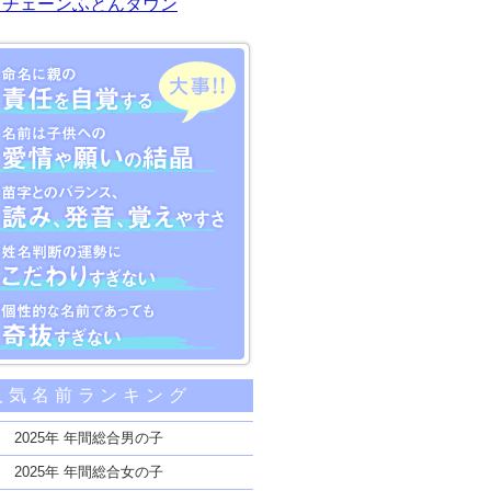
川チェーンふとんタウン
大事な5つのポイント
人気名前ランキング
親の責任を自覚する
子供への愛情や願いの結晶
2025年 年間総合男の子
のバランス、読み、発音、覚えやすさ
2025年 年間総合女の子
断の運勢にこだわりすぎない