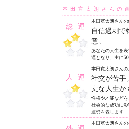
本田寛太朗さんの
本田寛太朗さんの
総運
自信過剰で
意。
あなたの人生を表
運となり、主に5
本田寛太朗さんの
人運
社交が苦手
丈な人生か
性格や才能などを
社会的な成功に影
運勢を表します。
本田寛太朗さんの
外運