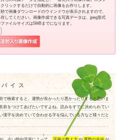
をクリックするだけで自動的に画像をお作りします。
数秒で画像ダウンロードのウインドウが表示されますので、
保存してください。画像作成できる写真データは、jpeg形式
でファイルサイズは5MBまでになります。
ドバイス
前で検索すると、運勢が良かったり悪かったりすると思いま
名前をつけてあげたいですよね。読みをすでに決められてい
い漢字を決めていて合わせる字を悩んでいる方など様々だと
が、占い師や流派によって、
字画の数え方
や
運勢の吉凶
が