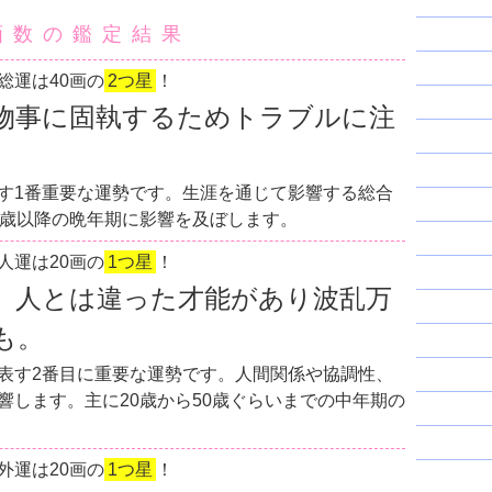
画数の鑑定結果
総運は40画の
2つ星
！
物事に固執するためトラブルに注
す1番重要な運勢です。生涯を通じて影響する総合
0歳以降の晩年期に影響を及ぼします。
人運は20画の
1つ星
！
。人とは違った才能があり波乱万
も。
表す2番目に重要な運勢です。人間関係や協調性、
響します。主に20歳から50歳ぐらいまでの中年期の
外運は20画の
1つ星
！