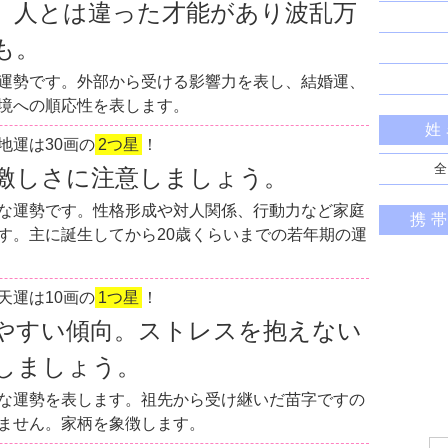
。人とは違った才能があり波乱万
も。
運勢です。外部から受ける影響力を表し、結婚運、
境への順応性を表します。
姓
地運は30画の
2つ星
！
全
激しさに注意しましょう。
な運勢です。性格形成や対人関係、行動力など家庭
携
す。主に誕生してから20歳くらいまでの若年期の運
天運は10画の
1つ星
！
やすい傾向。ストレスを抱えない
しましょう。
な運勢を表します。祖先から受け継いだ苗字ですの
ません。家柄を象徴します。