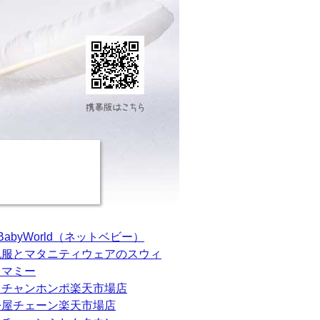
tBabyWorld（ネットベビー）
乳服とマタニティウェアのスウィ
トマミー
カチャンホンポ楽天市場店
松屋チェーン楽天市場店