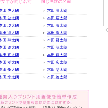
尾文字が同じ名前
同じ画数の名前
本田 虎太朗
本田 凛太朗
本田 健太朗
本田 蓮太朗
本田 琥太朗
本田 凜太朗
本田 凛太朗
本田 慶太朗
本田 翔太朗
本田 賢太朗
本田 遼太朗
本田 諒太朗
本田 直太朗
本田 寛太朗
本田 孝太朗
本田 広太朗
本田 倫太朗
本田 慧太朗
本田 幸太朗
本田 輪太朗
お持ちの写真データを指定し、『運勢入り画像作成』ボタン