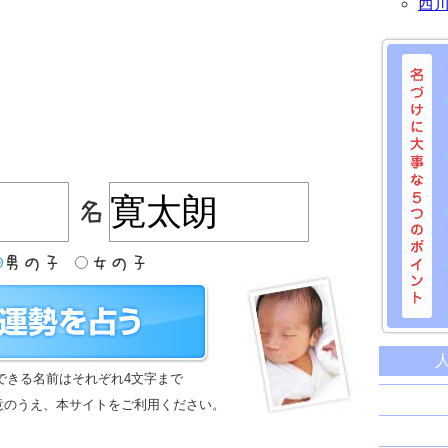
西
名づけに
命名に
できる名前はそれぞれ4文字まで
名前は
意のうえ、本サイトをご利用ください。
苗字と
姓名判