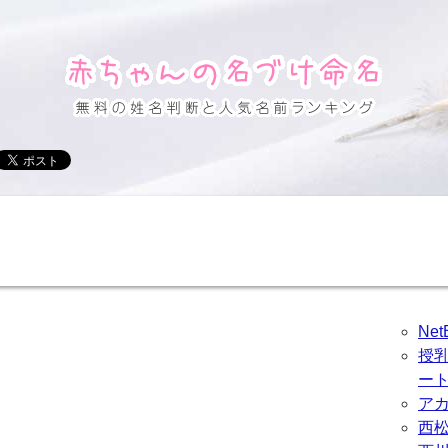
Ne
授
ー
ア
西