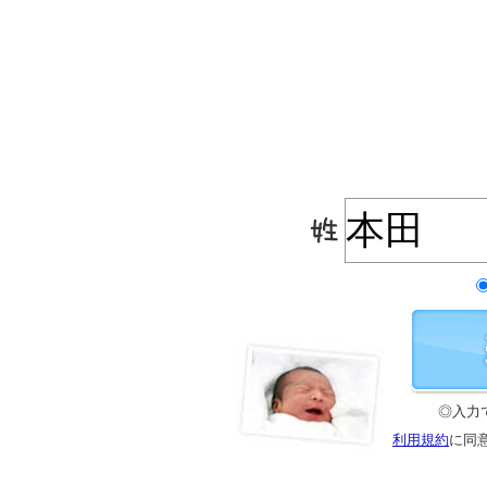
◎入力
利用規約
に同