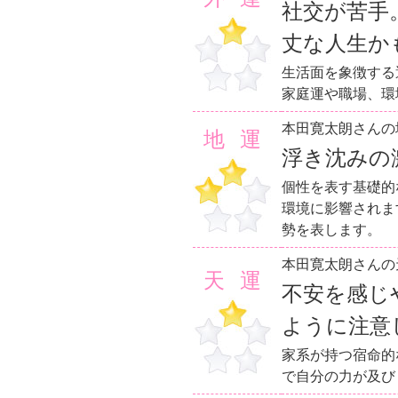
社交が苦手
丈な人生か
生活面を象徴する
家庭運や職場、環
本田寛太朗さんの
地運
浮き沈みの
個性を表す基礎的
環境に影響されま
勢を表します。
本田寛太朗さんの
天運
不安を感じ
ように注意
家系が持つ宿命的
で自分の力が及び