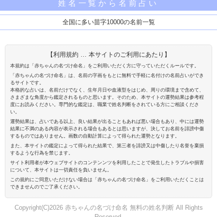
姓名一覧から名前占い
全国に多い苗字10000の名前一覧
【利用規約 … 本サイトのご利用にあたり】
本規約は「赤ちゃんの名づけ命名」をご利用いただく方に守っていただくルールです。
「赤ちゃんの名づけ命名」は、名前の字画をもとに無料で手軽に名付けの名前占いができ
るサイトです。
本格的な占いは、名前だけでなく、生年月日や血液型をはじめ、周りの環境まで含めて、
さまざまな角度から鑑定されるものと思います。そのため、本サイトの運勢結果は参考程
度にお読みください。専門的な鑑定は、職業で姓名判断をされている方にご相談くださ
い。
運勢結果は、占いである以上、良い結果が出ることもあれば悪い場合もあり、中には運勢
結果に不満のある内容が表示される場合もあるとは思いますが、決してお名前を誹謗中傷
するものではありません。画数の自動計算によって得られた運勢となります。
また、本サイトの鑑定によって得られた結果で、第三者を誹謗又は中傷したり名誉を棄損
するような行為を禁じます。
サイト利用者が本ウェブサイトのコンテンンツを利用したことで発生したトラブルや損害
について、本サイトは一切責任を負いません。
この規約にご同意いただけない場合は「赤ちゃんの名づけ命名」をご利用いただくことは
できませんのでご了承ください。
Copyright(C)2026 赤ちゃんの名づけ命名 無料の姓名判断 All Rights
Reserved.