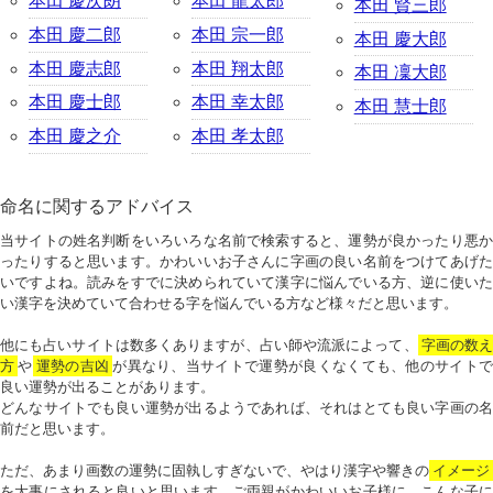
本田 慶次朗
本田 龍太郎
本田 賢三郎
本田 慶二郎
本田 宗一郎
本田 慶大郎
本田 慶志郎
本田 翔太郎
本田 凜大郎
本田 慶士郎
本田 幸太郎
本田 慧士郎
本田 慶之介
本田 孝太郎
命名に関するアドバイス
当サイトの姓名判断をいろいろな名前で検索すると、運勢が良かったり悪か
ったりすると思います。かわいいお子さんに字画の良い名前をつけてあげた
いですよね。読みをすでに決められていて漢字に悩んでいる方、逆に使いた
い漢字を決めていて合わせる字を悩んでいる方など様々だと思います。
他にも占いサイトは数多くありますが、占い師や流派によって、
字画の数
方
や
運勢の吉凶
が異なり、当サイトで運勢が良くなくても、他のサイトで
良い運勢が出ることがあります。
どんなサイトでも良い運勢が出るようであれば、それはとても良い字画の名
前だと思います。
ただ、あまり画数の運勢に固執しすぎないで、やはり漢字や響きの
イメージ
を大事にされると良いと思います。ご両親がかわいいお子様に、こんな子に