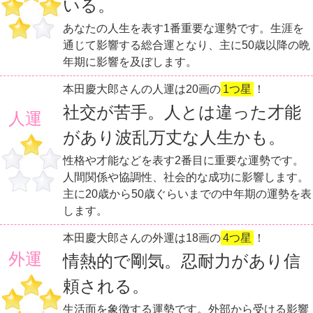
いる。
あなたの人生を表す1番重要な運勢です。生涯を
通じて影響する総合運となり、主に50歳以降の晩
年期に影響を及ぼします。
本田慶大郎さんの人運は20画の
1つ星
！
社交が苦手。人とは違った才能
人運
があり波乱万丈な人生かも。
性格や才能などを表す2番目に重要な運勢です。
人間関係や協調性、社会的な成功に影響します。
主に20歳から50歳ぐらいまでの中年期の運勢を表
します。
本田慶大郎さんの外運は18画の
4つ星
！
外運
情熱的で剛気。忍耐力があり信
頼される。
生活面を象徴する運勢です。外部から受ける影響