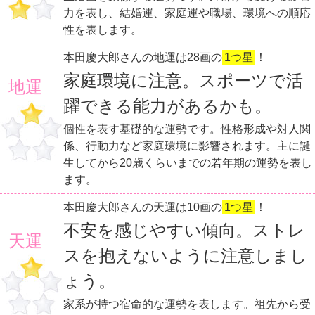
力を表し、結婚運、家庭運や職場、環境への順応
性を表します。
本田慶大郎さんの地運は28画の
1つ星
！
家庭環境に注意。スポーツで活
地運
躍できる能力があるかも。
個性を表す基礎的な運勢です。性格形成や対人関
係、行動力など家庭環境に影響されます。主に誕
生してから20歳くらいまでの若年期の運勢を表し
ます。
本田慶大郎さんの天運は10画の
1つ星
！
不安を感じやすい傾向。ストレ
天運
スを抱えないように注意しまし
ょう。
家系が持つ宿命的な運勢を表します。祖先から受