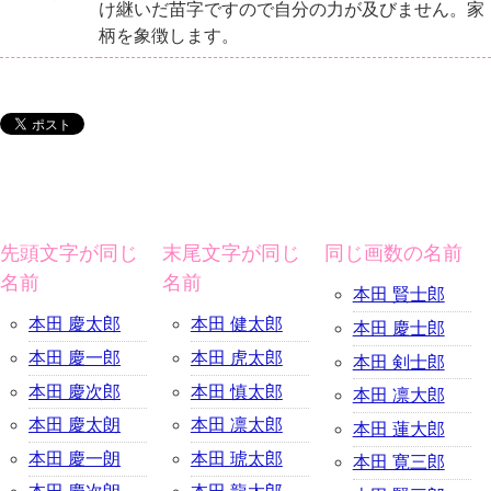
け継いだ苗字ですので自分の力が及びません。家
柄を象徴します。
先頭文字が同じ
末尾文字が同じ
同じ画数の名前
名前
名前
本田 賢士郎
本田 慶太郎
本田 健太郎
本田 慶士郎
本田 慶一郎
本田 虎太郎
本田 剣士郎
本田 慶次郎
本田 慎太郎
本田 凛大郎
本田 慶太朗
本田 凛太郎
本田 蓮大郎
本田 慶一朗
本田 琥太郎
本田 寛三郎