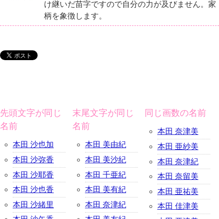
け継いだ苗字ですので自分の力が及びません。家
柄を象徴します。
先頭文字が同じ
末尾文字が同じ
同じ画数の名前
名前
名前
本田 奈津美
本田 沙也加
本田 美由紀
本田 亜紗美
本田 沙弥香
本田 美沙紀
本田 奈津紀
本田 沙耶香
本田 千亜紀
本田 奈留美
本田 沙也香
本田 美有紀
本田 亜祐美
本田 沙緒里
本田 奈津紀
本田 佳津美