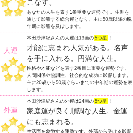
こなす。
あなたの人生を表す1番重要な運勢です。生涯を
通じて影響する総合運となり、主に50歳以降の晩
年期に影響を及ぼします。
本田沙津紀さんの人運は13画の
5つ星
！
才能に恵まれ人気がある。名声
人運
を手に入れる。円満な人生。
性格や才能などを表す2番目に重要な運勢です。
人間関係や協調性、社会的な成功に影響します。
主に20歳から50歳ぐらいまでの中年期の運勢を表
します。
本田沙津紀さんの外運は24画の
5つ星
！
外運
家庭運が良く順調な人生。金運
にも恵まれる。
生活面を象徴する運勢です。外部から受ける影響