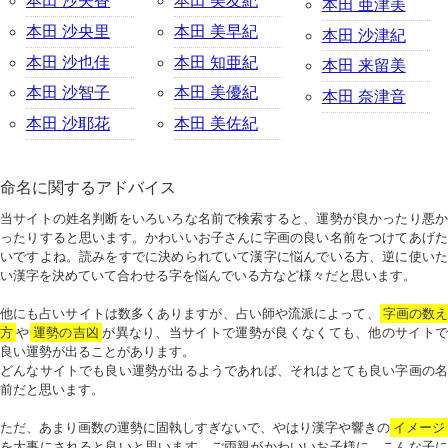
本田 沙矢香
本田 美友紀
本田 亜津美
本田 沙央里
本田 美早紀
本田 沙津紀
本田 沙也佳
本田 知亜紀
本田 来留美
本田 沙智子
本田 美優紀
本田 奈津音
本田 沙耶花
本田 美佐紀
命名に関するアドバイス
当サイトの姓名判断をいろいろな名前で検索すると、運勢が良かったり悪か
ったりすると思います。かわいいお子さんに字画の良い名前をつけてあげた
いですよね。読みをすでに決められていて漢字に悩んでいる方、逆に使いた
い漢字を決めていて合わせる字を悩んでいる方など様々だと思います。
他にも占いサイトは数多くありますが、占い師や流派によって、
字画の数
方
や
運勢の吉凶
が異なり、当サイトで運勢が良くなくても、他のサイトで
良い運勢が出ることがあります。
どんなサイトでも良い運勢が出るようであれば、それはとても良い字画の名
前だと思います。
ただ、あまり画数の運勢に固執しすぎないで、やはり漢字や響きの
イメージ
を大事にされると良いと思います。ご両親がかわいいお子様に、こんな子に