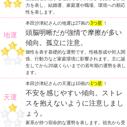
力を表し、結婚運、家庭運や職場、環境への順応
性を表します。
本田沙津紀さんの地運は27画の
3つ星
！
頭脳明晰だが強情で摩擦が多い
地運
傾向。孤立に注意。
個性を表す基礎的な運勢です。性格形成や対人関
係、行動力など家庭環境に影響されます。主に誕
生してから20歳くらいまでの若年期の運勢を表し
ます。
本田沙津紀さんの天運は10画の
1つ星
！
不安を感じやすい傾向。ストレ
天運
スを抱えないように注意しまし
ょう。
家系が持つ宿命的な運勢を表します。祖先から受