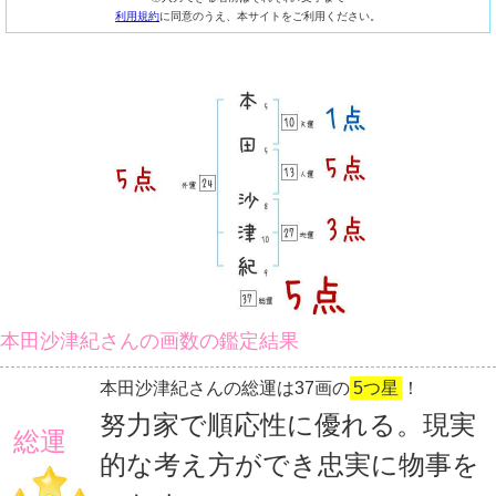
利用規約
に同意のうえ、本サイトをご利用ください。
本田沙津紀さんの画数の鑑定結果
本田沙津紀さんの総運は37画の
5つ星
！
努力家で順応性に優れる。現実
総運
的な考え方ができ忠実に物事を