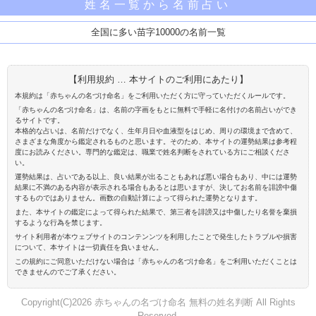
姓名一覧から名前占い
全国に多い苗字10000の名前一覧
【利用規約 … 本サイトのご利用にあたり】
本規約は「赤ちゃんの名づけ命名」をご利用いただく方に守っていただくルールです。
「赤ちゃんの名づけ命名」は、名前の字画をもとに無料で手軽に名付けの名前占いができ
るサイトです。
本格的な占いは、名前だけでなく、生年月日や血液型をはじめ、周りの環境まで含めて、
さまざまな角度から鑑定されるものと思います。そのため、本サイトの運勢結果は参考程
度にお読みください。専門的な鑑定は、職業で姓名判断をされている方にご相談くださ
い。
運勢結果は、占いである以上、良い結果が出ることもあれば悪い場合もあり、中には運勢
結果に不満のある内容が表示される場合もあるとは思いますが、決してお名前を誹謗中傷
するものではありません。画数の自動計算によって得られた運勢となります。
また、本サイトの鑑定によって得られた結果で、第三者を誹謗又は中傷したり名誉を棄損
するような行為を禁じます。
サイト利用者が本ウェブサイトのコンテンンツを利用したことで発生したトラブルや損害
について、本サイトは一切責任を負いません。
この規約にご同意いただけない場合は「赤ちゃんの名づけ命名」をご利用いただくことは
できませんのでご了承ください。
Copyright(C)2026 赤ちゃんの名づけ命名 無料の姓名判断 All Rights
Reserved.