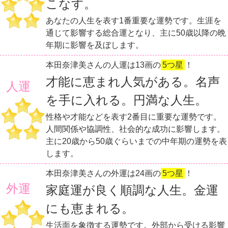
こなす。
あなたの人生を表す1番重要な運勢です。生涯を
通じて影響する総合運となり、主に50歳以降の晩
年期に影響を及ぼします。
本田奈津美さんの人運は13画の
5つ星
！
才能に恵まれ人気がある。名声
人運
を手に入れる。円満な人生。
性格や才能などを表す2番目に重要な運勢です。
人間関係や協調性、社会的な成功に影響します。
主に20歳から50歳ぐらいまでの中年期の運勢を表
します。
本田奈津美さんの外運は24画の
5つ星
！
外運
家庭運が良く順調な人生。金運
にも恵まれる。
生活面を象徴する運勢です。外部から受ける影響