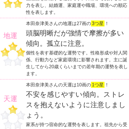
力を表し、結婚運、家庭運や職場、環境への順応
性を表します。
本田奈津美さんの地運は27画の
3つ星
！
頭脳明晰だが強情で摩擦が多い
地運
傾向。孤立に注意。
個性を表す基礎的な運勢です。性格形成や対人関
係、行動力など家庭環境に影響されます。主に誕
生してから20歳くらいまでの若年期の運勢を表し
ます。
本田奈津美さんの天運は10画の
1つ星
！
不安を感じやすい傾向。ストレ
天運
スを抱えないように注意しまし
ょう。
家系が持つ宿命的な運勢を表します。祖先から受