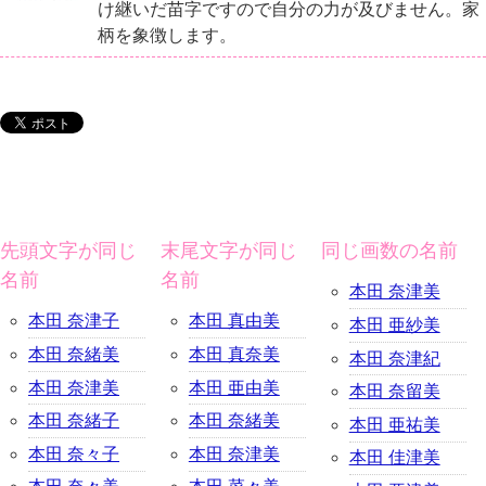
け継いだ苗字ですので自分の力が及びません。家
柄を象徴します。
先頭文字が同じ
末尾文字が同じ
同じ画数の名前
名前
名前
本田 奈津美
本田 奈津子
本田 真由美
本田 亜紗美
本田 奈緒美
本田 真奈美
本田 奈津紀
本田 奈津美
本田 亜由美
本田 奈留美
本田 奈緒子
本田 奈緒美
本田 亜祐美
本田 奈々子
本田 奈津美
本田 佳津美