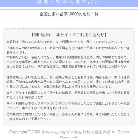
姓名一覧から名前占い
全国に多い苗字10000の名前一覧
【利用規約 … 本サイトのご利用にあたり】
本規約は「赤ちゃんの名づけ命名」をご利用いただく方に守っていただくルールです。
「赤ちゃんの名づけ命名」は、名前の字画をもとに無料で手軽に名付けの名前占いができ
るサイトです。
本格的な占いは、名前だけでなく、生年月日や血液型をはじめ、周りの環境まで含めて、
さまざまな角度から鑑定されるものと思います。そのため、本サイトの運勢結果は参考程
度にお読みください。専門的な鑑定は、職業で姓名判断をされている方にご相談くださ
い。
運勢結果は、占いである以上、良い結果が出ることもあれば悪い場合もあり、中には運勢
結果に不満のある内容が表示される場合もあるとは思いますが、決してお名前を誹謗中傷
するものではありません。画数の自動計算によって得られた運勢となります。
また、本サイトの鑑定によって得られた結果で、第三者を誹謗又は中傷したり名誉を棄損
するような行為を禁じます。
サイト利用者が本ウェブサイトのコンテンンツを利用したことで発生したトラブルや損害
について、本サイトは一切責任を負いません。
この規約にご同意いただけない場合は「赤ちゃんの名づけ命名」をご利用いただくことは
できませんのでご了承ください。
Copyright(C)2026 赤ちゃんの名づけ命名 無料の姓名判断 All Rights
Reserved.