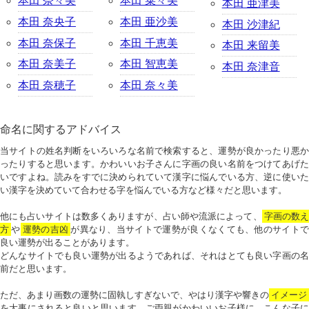
本田 奈々美
本田 菜々美
本田 亜津美
本田 奈央子
本田 亜沙美
本田 沙津紀
本田 奈保子
本田 千恵美
本田 来留美
本田 奈美子
本田 智恵美
本田 奈津音
本田 奈穂子
本田 奈々美
命名に関するアドバイス
当サイトの姓名判断をいろいろな名前で検索すると、運勢が良かったり悪か
ったりすると思います。かわいいお子さんに字画の良い名前をつけてあげた
いですよね。読みをすでに決められていて漢字に悩んでいる方、逆に使いた
い漢字を決めていて合わせる字を悩んでいる方など様々だと思います。
他にも占いサイトは数多くありますが、占い師や流派によって、
字画の数
方
や
運勢の吉凶
が異なり、当サイトで運勢が良くなくても、他のサイトで
良い運勢が出ることがあります。
どんなサイトでも良い運勢が出るようであれば、それはとても良い字画の名
前だと思います。
ただ、あまり画数の運勢に固執しすぎないで、やはり漢字や響きの
イメージ
を大事にされると良いと思います。ご両親がかわいいお子様に、こんな子に