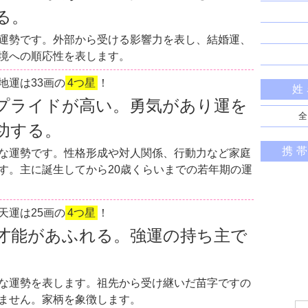
る。
運勢です。外部から受ける影響力を表し、結婚運、
境への順応性を表します。
地運は33画の
4つ星
！
姓
プライドが高い。勇気があり運を
全
功する。
携
な運勢です。性格形成や対人関係、行動力など家庭
す。主に誕生してから20歳くらいまでの若年期の運
天運は25画の
4つ星
！
才能があふれる。強運の持ち主で
な運勢を表します。祖先から受け継いだ苗字ですの
ません。家柄を象徴します。