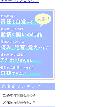
川チェーンふとんタウン
大事な5つのポイント
人気名前ランキング
親の責任を自覚する
子供への愛情や願いの結晶
2025年 年間総合男の子
のバランス、読み、発音、覚えやすさ
2025年 年間総合女の子
断の運勢にこだわりすぎない