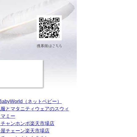
tBabyWorld（ネットベビー）
乳服とマタニティウェアのスウィ
トマミー
カチャンホンポ楽天市場店
松屋チェーン楽天市場店