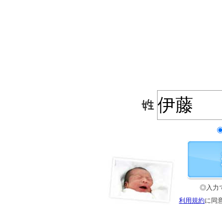
◎入力
利用規約
に同