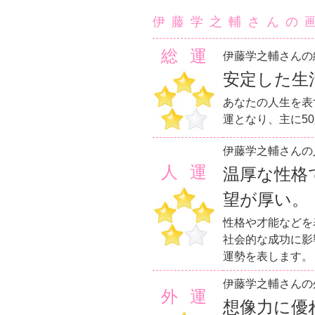
伊藤学之輔さんの
総運
伊藤学之輔さんの
安定した生
あなたの人生を表
運となり、主に5
伊藤学之輔さんの
人運
温厚な性格
望が厚い。
性格や才能などを
社会的な成功に影
運勢を表します。
伊藤学之輔さんの
外運
想像力に優