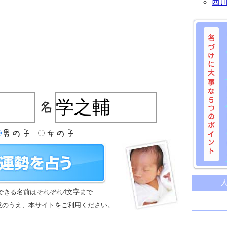
西
名づけに
命名に
できる名前はそれぞれ4文字まで
名前は
意のうえ、本サイトをご利用ください。
苗字と
姓名判