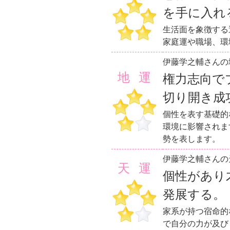
を手に入れ
生活面を象徴する
家庭運や職場、環
伊藤学之輔さんの
地運
権力志向で
切り開き成
個性を表す基礎的
環境に影響されま
勢を表します。
伊藤学之輔さんの
天運
個性があり
発展する。
家系が持つ宿命的
で自分の力が及び