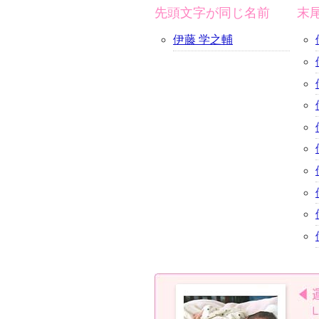
先頭文字が同じ名前
末
伊藤 学之輔