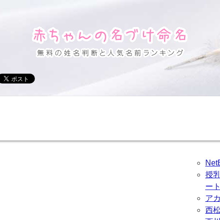
Ne
授
ー
ア
西