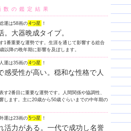
画数の鑑定結果
総運は58画の
4つ星
！
活。大器晩成タイプ。
す1番重要な運勢です。生涯を通じて影響する総合
0歳以降の晩年期に影響を及ぼします。
人運は35画の
4つ星
！
で感受性が高い。穏和な性格で人
表す2番目に重要な運勢です。人間関係や協調性、
響します。主に20歳から50歳ぐらいまでの中年期の
外運は23画の
5つ星
！
れ活力がある。一代で成功し名誉