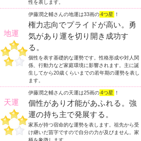
性を表します。
伊藤潤之輔さんの地運は33画の
4つ星
！
権力志向でプライドが高い。勇
地運
気があり運を切り開き成功す
る。
個性を表す基礎的な運勢です。性格形成や対人関
係、行動力など家庭環境に影響されます。主に誕
生してから20歳くらいまでの若年期の運勢を表し
ます。
伊藤潤之輔さんの天運は25画の
4つ星
！
天運
個性があり才能があふれる。強
運の持ち主で発展する。
家系が持つ宿命的な運勢を表します。祖先から受
け継いだ苗字ですので自分の力が及びません。家
柄を象徴します。