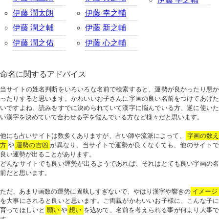
伊藤 潤太朗
伊藤 幸之輔
伊藤 潤之輔
伊藤 新之輔
伊藤 潤之佑
伊藤 心之輔
命名に関するアドバイス
当サイトの姓名判断をいろいろな名前で検索すると、運勢が良かったり悪か
ったりすると思います。かわいいお子さんに字画の良い名前をつけてあげた
いですよね。読みをすでに決められていて漢字に悩んでいる方、逆に使いた
い漢字を決めていて合わせる字を悩んでいる方など様々だと思います。
他にも占いサイトは数多くありますが、占い師や流派によって、
字画の数
方
や
運勢の吉凶
が異なり、当サイトで運勢が良くなくても、他のサイトで
良い運勢が出ることがあります。
どんなサイトでも良い運勢が出るようであれば、それはとても良い字画の名
前だと思います。
ただ、あまり画数の運勢に固執しすぎないで、やはり漢字や響きの
イメージ
を大事にされると良いと思います。ご両親がかわいいお子様に、こんな子に
育ってほしいと
願い
や
想い
を込めて、名前を考えられる事が何より大事で