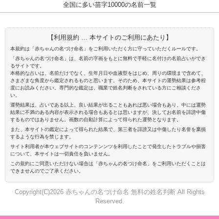
全国に多い苗字10000の名前一覧
【利用規約 … 本サイトのご利用にあたり】
本規約は「赤ちゃんの名づけ命名」をご利用いただく方に守っていただくルールです。
「赤ちゃんの名づけ命名」は、名前の字画をもとに無料で手軽に名付けの名前占いができ
るサイトです。
本格的な占いは、名前だけでなく、生年月日や血液型をはじめ、周りの環境まで含めて、
さまざまな角度から鑑定されるものと思います。そのため、本サイトの運勢結果は参考程
度にお読みください。専門的な鑑定は、職業で姓名判断をされている方にご相談くださ
い。
運勢結果は、占いである以上、良い結果が出ることもあれば悪い場合もあり、中には運勢
結果に不満のある内容が表示される場合もあるとは思いますが、決してお名前を誹謗中傷
するものではありません。画数の自動計算によって得られた運勢となります。
また、本サイトの鑑定によって得られた結果で、第三者を誹謗又は中傷したり名誉を棄損
するような行為を禁じます。
サイト利用者が本ウェブサイトのコンテンンツを利用したことで発生したトラブルや損害
について、本サイトは一切責任を負いません。
この規約にご同意いただけない場合は「赤ちゃんの名づけ命名」をご利用いただくことは
できませんのでご了承ください。
Copyright(C)2026 赤ちゃんの名づけ命名 無料の姓名判断 All Rights
Reserved.