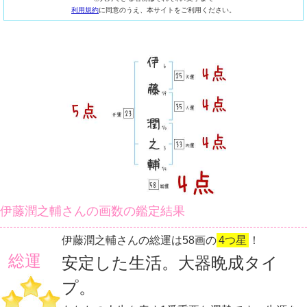
利用規約
に同意のうえ、本サイトをご利用ください。
伊藤潤之輔さんの画数の鑑定結果
伊藤潤之輔さんの総運は58画の
4つ星
！
総運
安定した生活。大器晩成タイ
プ。