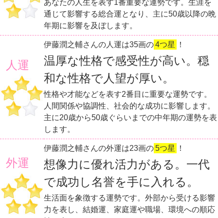
あなたの人生を表す1番重要な運勢です。生涯を
通じて影響する総合運となり、主に50歳以降の晩
年期に影響を及ぼします。
伊藤潤之輔さんの人運は35画の
4つ星
！
温厚な性格で感受性が高い。穏
人運
和な性格で人望が厚い。
性格や才能などを表す2番目に重要な運勢です。
人間関係や協調性、社会的な成功に影響します。
主に20歳から50歳ぐらいまでの中年期の運勢を表
します。
伊藤潤之輔さんの外運は23画の
5つ星
！
外運
想像力に優れ活力がある。一代
で成功し名誉を手に入れる。
生活面を象徴する運勢です。外部から受ける影響
力を表し、結婚運、家庭運や職場、環境への順応