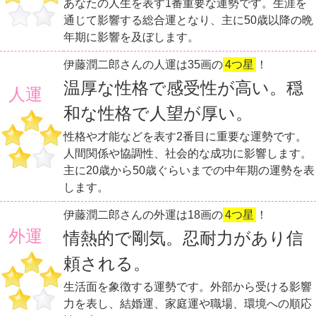
あなたの人生を表す1番重要な運勢です。生涯を
通じて影響する総合運となり、主に50歳以降の晩
年期に影響を及ぼします。
伊藤潤二郎さんの人運は35画の
4つ星
！
温厚な性格で感受性が高い。穏
人運
和な性格で人望が厚い。
性格や才能などを表す2番目に重要な運勢です。
人間関係や協調性、社会的な成功に影響します。
主に20歳から50歳ぐらいまでの中年期の運勢を表
します。
伊藤潤二郎さんの外運は18画の
4つ星
！
外運
情熱的で剛気。忍耐力があり信
頼される。
生活面を象徴する運勢です。外部から受ける影響
力を表し、結婚運、家庭運や職場、環境への順応