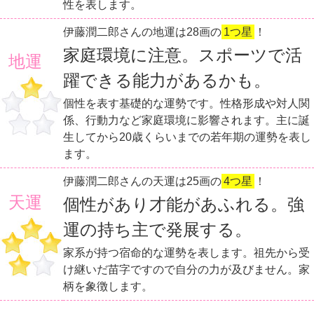
性を表します。
伊藤潤二郎さんの地運は28画の
1つ星
！
家庭環境に注意。スポーツで活
地運
躍できる能力があるかも。
個性を表す基礎的な運勢です。性格形成や対人関
係、行動力など家庭環境に影響されます。主に誕
生してから20歳くらいまでの若年期の運勢を表し
ます。
伊藤潤二郎さんの天運は25画の
4つ星
！
天運
個性があり才能があふれる。強
運の持ち主で発展する。
家系が持つ宿命的な運勢を表します。祖先から受
け継いだ苗字ですので自分の力が及びません。家
柄を象徴します。