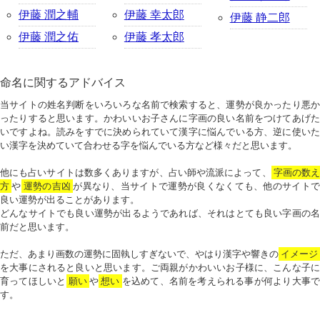
伊藤 潤之輔
伊藤 幸太郎
伊藤 静二郎
伊藤 潤之佑
伊藤 孝太郎
命名に関するアドバイス
当サイトの姓名判断をいろいろな名前で検索すると、運勢が良かったり悪か
ったりすると思います。かわいいお子さんに字画の良い名前をつけてあげた
いですよね。読みをすでに決められていて漢字に悩んでいる方、逆に使いた
い漢字を決めていて合わせる字を悩んでいる方など様々だと思います。
他にも占いサイトは数多くありますが、占い師や流派によって、
字画の数
方
や
運勢の吉凶
が異なり、当サイトで運勢が良くなくても、他のサイトで
良い運勢が出ることがあります。
どんなサイトでも良い運勢が出るようであれば、それはとても良い字画の名
前だと思います。
ただ、あまり画数の運勢に固執しすぎないで、やはり漢字や響きの
イメージ
を大事にされると良いと思います。ご両親がかわいいお子様に、こんな子に
育ってほしいと
願い
や
想い
を込めて、名前を考えられる事が何より大事で
す。