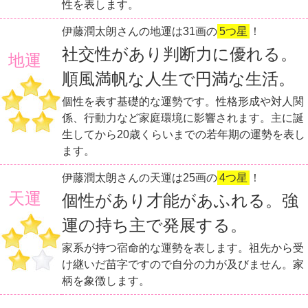
性を表します。
伊藤潤太朗さんの地運は31画の
5つ星
！
社交性があり判断力に優れる。
地運
順風満帆な人生で円満な生活。
個性を表す基礎的な運勢です。性格形成や対人関
係、行動力など家庭環境に影響されます。主に誕
生してから20歳くらいまでの若年期の運勢を表し
ます。
伊藤潤太朗さんの天運は25画の
4つ星
！
天運
個性があり才能があふれる。強
運の持ち主で発展する。
家系が持つ宿命的な運勢を表します。祖先から受
け継いだ苗字ですので自分の力が及びません。家
柄を象徴します。