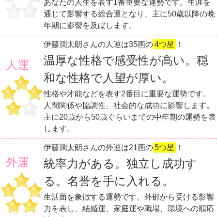
あなたの人生を表す1番重要な運勢です。生涯を
通じて影響する総合運となり、主に50歳以降の晩
年期に影響を及ぼします。
伊藤潤太朗さんの人運は35画の
4つ星
！
温厚な性格で感受性が高い。穏
人運
和な性格で人望が厚い。
性格や才能などを表す2番目に重要な運勢です。
人間関係や協調性、社会的な成功に影響します。
主に20歳から50歳ぐらいまでの中年期の運勢を表
します。
伊藤潤太朗さんの外運は21画の
5つ星
！
外運
統率力がある。独立し成功す
る。名誉を手に入れる。
生活面を象徴する運勢です。外部から受ける影響
力を表し、結婚運、家庭運や職場、環境への順応