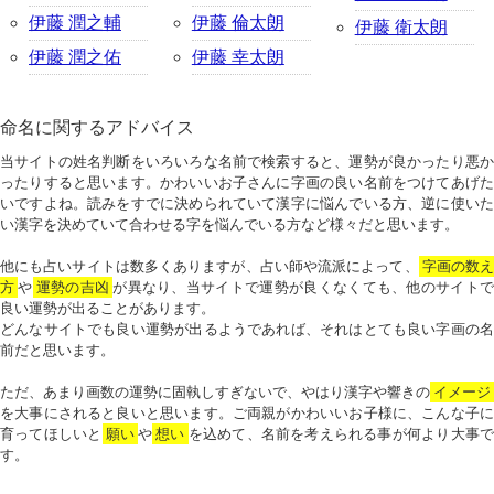
伊藤 潤之輔
伊藤 倫太朗
伊藤 衛太朗
伊藤 潤之佑
伊藤 幸太朗
命名に関するアドバイス
当サイトの姓名判断をいろいろな名前で検索すると、運勢が良かったり悪か
ったりすると思います。かわいいお子さんに字画の良い名前をつけてあげた
いですよね。読みをすでに決められていて漢字に悩んでいる方、逆に使いた
い漢字を決めていて合わせる字を悩んでいる方など様々だと思います。
他にも占いサイトは数多くありますが、占い師や流派によって、
字画の数
方
や
運勢の吉凶
が異なり、当サイトで運勢が良くなくても、他のサイトで
良い運勢が出ることがあります。
どんなサイトでも良い運勢が出るようであれば、それはとても良い字画の名
前だと思います。
ただ、あまり画数の運勢に固執しすぎないで、やはり漢字や響きの
イメージ
を大事にされると良いと思います。ご両親がかわいいお子様に、こんな子に
育ってほしいと
願い
や
想い
を込めて、名前を考えられる事が何より大事で
す。