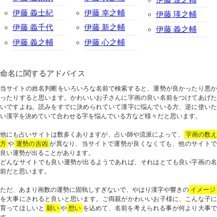
伊藤 義士紀
伊藤 幸之輔
伊藤 瑛之輔
伊藤 義千代
伊藤 新之輔
伊藤 義之輔
伊藤 義之輔
伊藤 心之輔
命名に関するアドバイス
当サイトの姓名判断をいろいろな名前で検索すると、運勢が良かったり悪か
ったりすると思います。かわいいお子さんに字画の良い名前をつけてあげた
いですよね。読みをすでに決められていて漢字に悩んでいる方、逆に使いた
い漢字を決めていて合わせる字を悩んでいる方など様々だと思います。
他にも占いサイトは数多くありますが、占い師や流派によって、
字画の数
方
や
運勢の吉凶
が異なり、当サイトで運勢が良くなくても、他のサイトで
良い運勢が出ることがあります。
どんなサイトでも良い運勢が出るようであれば、それはとても良い字画の名
前だと思います。
ただ、あまり画数の運勢に固執しすぎないで、やはり漢字や響きの
イメージ
を大事にされると良いと思います。ご両親がかわいいお子様に、こんな子に
育ってほしいと
願い
や
想い
を込めて、名前を考えられる事が何より大事で