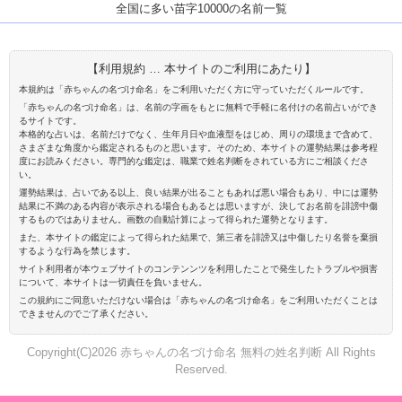
全国に多い苗字10000の名前一覧
【利用規約 … 本サイトのご利用にあたり】
本規約は「赤ちゃんの名づけ命名」をご利用いただく方に守っていただくルールです。
「赤ちゃんの名づけ命名」は、名前の字画をもとに無料で手軽に名付けの名前占いができ
るサイトです。
本格的な占いは、名前だけでなく、生年月日や血液型をはじめ、周りの環境まで含めて、
さまざまな角度から鑑定されるものと思います。そのため、本サイトの運勢結果は参考程
度にお読みください。専門的な鑑定は、職業で姓名判断をされている方にご相談くださ
い。
運勢結果は、占いである以上、良い結果が出ることもあれば悪い場合もあり、中には運勢
結果に不満のある内容が表示される場合もあるとは思いますが、決してお名前を誹謗中傷
するものではありません。画数の自動計算によって得られた運勢となります。
また、本サイトの鑑定によって得られた結果で、第三者を誹謗又は中傷したり名誉を棄損
するような行為を禁じます。
サイト利用者が本ウェブサイトのコンテンンツを利用したことで発生したトラブルや損害
について、本サイトは一切責任を負いません。
この規約にご同意いただけない場合は「赤ちゃんの名づけ命名」をご利用いただくことは
できませんのでご了承ください。
Copyright(C)2026 赤ちゃんの名づけ命名 無料の姓名判断 All Rights
Reserved.