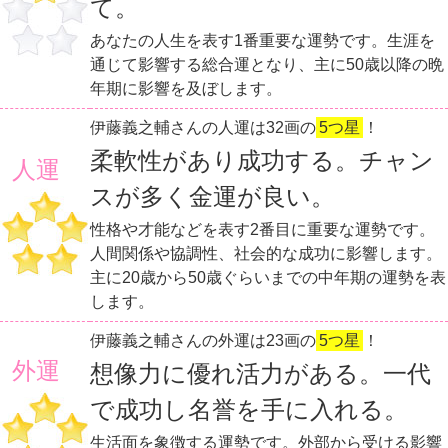
て。
あなたの人生を表す1番重要な運勢です。生涯を
通じて影響する総合運となり、主に50歳以降の晩
年期に影響を及ぼします。
伊藤義之輔さんの人運は32画の
5つ星
！
柔軟性があり成功する。チャン
人運
スが多く金運が良い。
性格や才能などを表す2番目に重要な運勢です。
人間関係や協調性、社会的な成功に影響します。
主に20歳から50歳ぐらいまでの中年期の運勢を表
します。
伊藤義之輔さんの外運は23画の
5つ星
！
外運
想像力に優れ活力がある。一代
で成功し名誉を手に入れる。
生活面を象徴する運勢です。外部から受ける影響