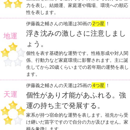
力を表し、結婚運、家庭運や職場、環境への順応
性を表します。
伊藤義之輔さんの地運は30画の
2つ星
！
浮き沈みの激しさに注意しまし
地運
ょう。
個性を表す基礎的な運勢です。性格形成や対人関
係、行動力など家庭環境に影響されます。主に誕
生してから20歳くらいまでの若年期の運勢を表し
ます。
伊藤義之輔さんの天運は25画の
4つ星
！
天運
個性があり才能があふれる。強
運の持ち主で発展する。
家系が持つ宿命的な運勢を表します。祖先から受
け継いだ苗字ですので自分の力が及びません。家
柄を象徴します。