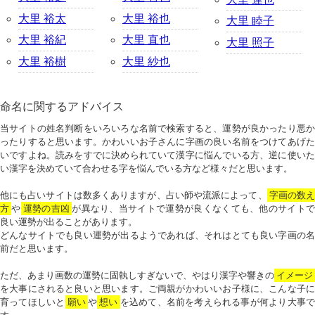
大里 裕太
大里 裕也
大里 睦子
大里 裕紀
大里 直也
大里 照子
大里 裕樹
大里 紗也
命名に関するアドバイス
当サイトの姓名判断をいろいろな名前で検索すると、運勢が良かったり悪か
ったりすると思います。かわいいお子さんに字画の良い名前をつけてあげた
いですよね。読みをすでに決められていて漢字に悩んでいる方、逆に使いた
い漢字を決めていて合わせる字を悩んでいる方など様々だと思います。
他にも占いサイトは数多くありますが、占い師や流派によって、
字画の数
方
や
運勢の吉凶
が異なり、当サイトで運勢が良くなくても、他のサイトで
良い運勢が出ることがあります。
どんなサイトでも良い運勢が出るようであれば、それはとても良い字画の名
前だと思います。
ただ、あまり画数の運勢に固執しすぎないで、やはり漢字や響きの
イメージ
を大事にされると良いと思います。ご両親がかわいいお子様に、こんな子に
育ってほしいと
願い
や
想い
を込めて、名前を考えられる事が何より大事で