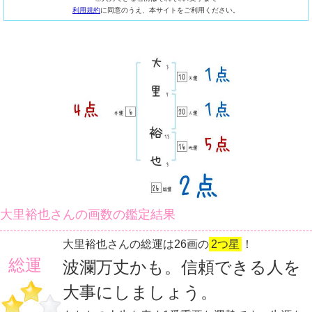
利用規約
に同意のうえ、本サイトをご利用ください。
大里裕也さんの画数の鑑定結果
大里裕也さんの総運は26画の
2つ星
！
総運
波瀾万丈かも。信頼できる人を
大事にしましょう。