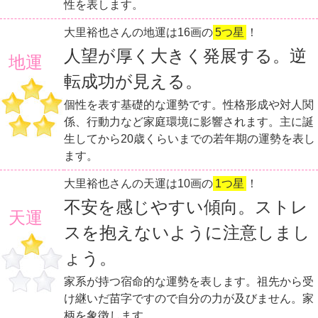
性を表します。
大里裕也さんの地運は16画の
5つ星
！
人望が厚く大きく発展する。逆
地運
転成功が見える。
個性を表す基礎的な運勢です。性格形成や対人関
係、行動力など家庭環境に影響されます。主に誕
生してから20歳くらいまでの若年期の運勢を表し
ます。
大里裕也さんの天運は10画の
1つ星
！
不安を感じやすい傾向。ストレ
天運
スを抱えないように注意しまし
ょう。
家系が持つ宿命的な運勢を表します。祖先から受
け継いだ苗字ですので自分の力が及びません。家
柄を象徴します。