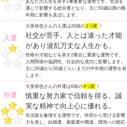
あなたの人生を表す1番重要な運勢です。生涯を
通じて影響する総合運となり、主に50歳以降の晩
年期に影響を及ぼします。
大里裕也さんの人運は20画の
1つ星
！
社交が苦手。人とは違った才能
人運
があり波乱万丈な人生かも。
性格や才能などを表す2番目に重要な運勢です。
人間関係や協調性、社会的な成功に影響します。
主に20歳から50歳ぐらいまでの中年期の運勢を表
します。
大里裕也さんの外運は6画の
4つ星
！
外運
慎重な努力家で信頼を得る。誠
実な精神で向上心に優れる。
生活面を象徴する運勢です。外部から受ける影響
力を表し、結婚運、家庭運や職場、環境への順応