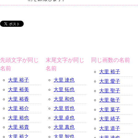
先頭文字が同じ
末尾文字が同じ
同じ画数の名前
名前
名前
大里 裕子
大里 裕子
大里 達也
大里 愛子
大里 裕美
大里 拓也
大里 聖子
大里 裕香
大里 和也
大里 敬子
大里 裕介
大里 哲也
大里 葉子
大里 裕也
大里 卓也
大里 靖子
大里 裕貴
大里 真也
大里 道子
大里 裕之
大里 智也
大里 達也