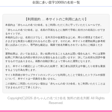
全国に多い苗字10000の名前一覧
【利用規約 … 本サイトのご利用にあたり】
本規約は「赤ちゃんの名づけ命名」をご利用いただく方に守っていただくルールです。
「赤ちゃんの名づけ命名」は、名前の字画をもとに無料で手軽に名付けの名前占いができ
るサイトです。
本格的な占いは、名前だけでなく、生年月日や血液型をはじめ、周りの環境まで含めて、
さまざまな角度から鑑定されるものと思います。そのため、本サイトの運勢結果は参考程
度にお読みください。専門的な鑑定は、職業で姓名判断をされている方にご相談くださ
い。
運勢結果は、占いである以上、良い結果が出ることもあれば悪い場合もあり、中には運勢
結果に不満のある内容が表示される場合もあるとは思いますが、決してお名前を誹謗中傷
するものではありません。画数の自動計算によって得られた運勢となります。
また、本サイトの鑑定によって得られた結果で、第三者を誹謗又は中傷したり名誉を棄損
するような行為を禁じます。
サイト利用者が本ウェブサイトのコンテンンツを利用したことで発生したトラブルや損害
について、本サイトは一切責任を負いません。
この規約にご同意いただけない場合は「赤ちゃんの名づけ命名」をご利用いただくことは
できませんのでご了承ください。
Copyright(C)2026 赤ちゃんの名づけ命名 無料の姓名判断 All Rights
Reserved.