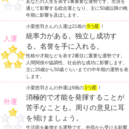
あなたの人生を表す1番重要な運勢です。生涯を
通じて影響する総合運となり、主に50歳以降の晩
年期に影響を及ぼします。
小栗悠羽さんの人運は21画の
5つ星
！
統率力がある。独立し成功す
人運
る。名誉を手に入れる。
性格や才能などを表す2番目に重要な運勢です。
人間関係や協調性、社会的な成功に影響します。
主に20歳から50歳ぐらいまでの中年期の運勢を表
します。
小栗悠羽さんの外運は9画の
1つ星
！
消極的で才能を発揮することが
外運
苦手なことも。周りの意見に耳
を傾けましょう。
生活面を象徴する運勢です。外部から受ける影響