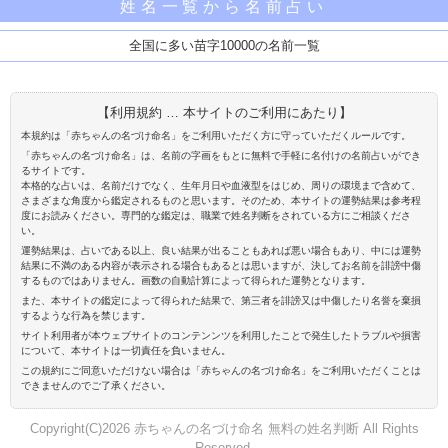
姓名一覧から名前占い
全国に多い苗字10000の名前一覧
【利用規約 … 本サイトのご利用にあたり】
本規約は「赤ちゃんの名づけ命名」をご利用いただく方に守っていただくルールです。
「赤ちゃんの名づけ命名」は、名前の字画をもとに無料で手軽に名付けの名前占いができ
るサイトです。
本格的な占いは、名前だけでなく、生年月日や血液型をはじめ、周りの環境まで含めて、
さまざまな角度から鑑定されるものと思います。そのため、本サイトの運勢結果は参考程
度にお読みください。専門的な鑑定は、職業で姓名判断をされている方にご相談くださ
い。
運勢結果は、占いである以上、良い結果が出ることもあれば悪い場合もあり、中には運勢
結果に不満のある内容が表示される場合もあるとは思いますが、決してお名前を誹謗中傷
するものではありません。画数の自動計算によって得られた運勢となります。
また、本サイトの鑑定によって得られた結果で、第三者を誹謗又は中傷したり名誉を棄損
するような行為を禁じます。
サイト利用者が本ウェブサイトのコンテンンツを利用したことで発生したトラブルや損害
について、本サイトは一切責任を負いません。
この規約にご同意いただけない場合は「赤ちゃんの名づけ命名」をご利用いただくことは
できませんのでご了承ください。
Copyright(C)2026 赤ちゃんの名づけ命名 無料の姓名判断 All Rights
Reserved.