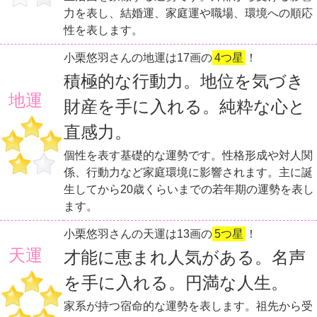
力を表し、結婚運、家庭運や職場、環境への順応
性を表します。
小栗悠羽さんの地運は17画の
4つ星
！
積極的な行動力。地位を気づき
地運
財産を手に入れる。純粋な心と
直感力。
個性を表す基礎的な運勢です。性格形成や対人関
係、行動力など家庭環境に影響されます。主に誕
生してから20歳くらいまでの若年期の運勢を表し
ます。
小栗悠羽さんの天運は13画の
5つ星
！
天運
才能に恵まれ人気がある。名声
を手に入れる。円満な人生。
家系が持つ宿命的な運勢を表します。祖先から受