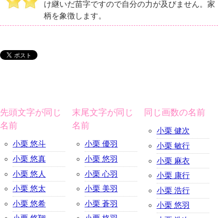
け継いだ苗字ですので自分の力が及びません。家
柄を象徴します。
先頭文字が同じ
末尾文字が同じ
同じ画数の名前
名前
名前
小栗 健次
小栗 悠斗
小栗 優羽
小栗 敏行
小栗 悠真
小栗 悠羽
小栗 麻衣
小栗 悠人
小栗 心羽
小栗 康行
小栗 悠太
小栗 美羽
小栗 浩行
小栗 悠希
小栗 蒼羽
小栗 悠羽