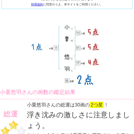
利用規約
に同意のうえ、本サイトをご利用ください。
小栗悠羽さんの画数の鑑定結果
小栗悠羽さんの総運は30画の
2つ星
！
総運
浮き沈みの激しさに注意しまし
ょう。