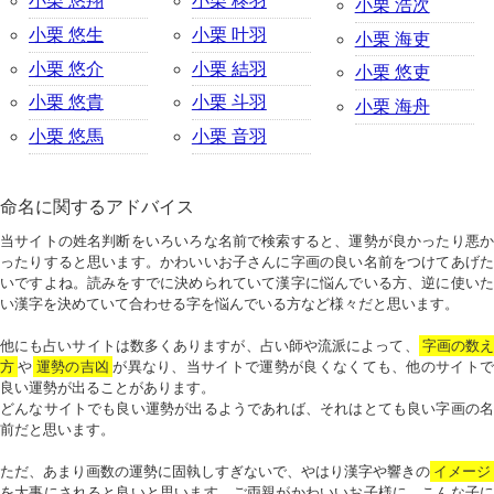
小栗 悠翔
小栗 柊羽
小栗 浩次
小栗 悠生
小栗 叶羽
小栗 海吏
小栗 悠介
小栗 結羽
小栗 悠吏
小栗 悠貴
小栗 斗羽
小栗 海舟
小栗 悠馬
小栗 音羽
命名に関するアドバイス
当サイトの姓名判断をいろいろな名前で検索すると、運勢が良かったり悪か
ったりすると思います。かわいいお子さんに字画の良い名前をつけてあげた
いですよね。読みをすでに決められていて漢字に悩んでいる方、逆に使いた
い漢字を決めていて合わせる字を悩んでいる方など様々だと思います。
他にも占いサイトは数多くありますが、占い師や流派によって、
字画の数
方
や
運勢の吉凶
が異なり、当サイトで運勢が良くなくても、他のサイトで
良い運勢が出ることがあります。
どんなサイトでも良い運勢が出るようであれば、それはとても良い字画の名
前だと思います。
ただ、あまり画数の運勢に固執しすぎないで、やはり漢字や響きの
イメージ
を大事にされると良いと思います。ご両親がかわいいお子様に、こんな子に