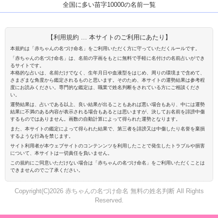
全国に多い苗字10000の名前一覧
【利用規約 … 本サイトのご利用にあたり】
本規約は「赤ちゃんの名づけ命名」をご利用いただく方に守っていただくルールです。
「赤ちゃんの名づけ命名」は、名前の字画をもとに無料で手軽に名付けの名前占いができ
るサイトです。
本格的な占いは、名前だけでなく、生年月日や血液型をはじめ、周りの環境まで含めて、
さまざまな角度から鑑定されるものと思います。そのため、本サイトの運勢結果は参考程
度にお読みください。専門的な鑑定は、職業で姓名判断をされている方にご相談くださ
い。
運勢結果は、占いである以上、良い結果が出ることもあれば悪い場合もあり、中には運勢
結果に不満のある内容が表示される場合もあるとは思いますが、決してお名前を誹謗中傷
するものではありません。画数の自動計算によって得られた運勢となります。
また、本サイトの鑑定によって得られた結果で、第三者を誹謗又は中傷したり名誉を棄損
するような行為を禁じます。
サイト利用者が本ウェブサイトのコンテンンツを利用したことで発生したトラブルや損害
について、本サイトは一切責任を負いません。
この規約にご同意いただけない場合は「赤ちゃんの名づけ命名」をご利用いただくことは
できませんのでご了承ください。
Copyright(C)2026 赤ちゃんの名づけ命名 無料の姓名判断 All Rights
Reserved.