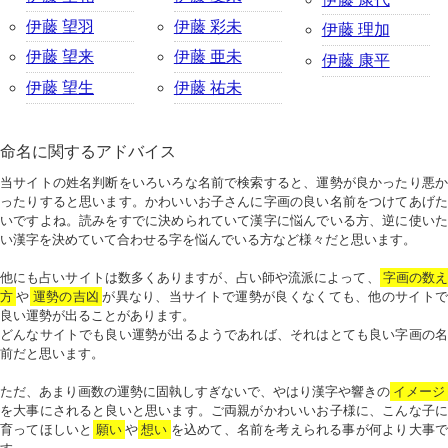
伊藤 望羽
伊藤 彩未
伊藤 理加
伊藤 望来
伊藤 亜未
伊藤 康平
伊藤 望生
伊藤 祐未
命名に関するアドバイス
当サイトの姓名判断をいろいろな名前で検索すると、運勢が良かったり悪か
ったりすると思います。かわいいお子さんに字画の良い名前をつけてあげた
いですよね。読みをすでに決められていて漢字に悩んでいる方、逆に使いた
い漢字を決めていて合わせる字を悩んでいる方など様々だと思います。
他にも占いサイトは数多くありますが、占い師や流派によって、
字画の数
方
や
運勢の吉凶
が異なり、当サイトで運勢が良くなくても、他のサイトで
良い運勢が出ることがあります。
どんなサイトでも良い運勢が出るようであれば、それはとても良い字画の名
前だと思います。
ただ、あまり画数の運勢に固執しすぎないで、やはり漢字や響きの
イメージ
を大事にされると良いと思います。ご両親がかわいいお子様に、こんな子に
育ってほしいと
願い
や
想い
を込めて、名前を考えられる事が何より大事で