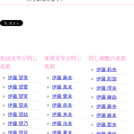
先頭文字が同じ
末尾文字が同じ
同じ画数の名前
名前
名前
伊藤 莉央
伊藤 望美
伊藤 麻未
伊藤 彩加
伊藤 望愛
伊藤 真未
伊藤 理央
伊藤 望実
伊藤 愛未
伊藤 麻由
伊藤 望未
伊藤 奈未
伊藤 麻央
伊藤 望結
伊藤 来未
伊藤 麻未
伊藤 望乃
伊藤 歩未
伊藤 梨央
伊藤 望花
伊藤 夏未
伊藤 康代