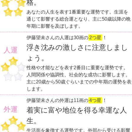
格。
あなたの人生を表す1番重要な運勢です。生涯を
通じて影響する総合運となり、主に50歳以降の晩
年期に影響を及ぼします。
伊藤望未さんの人運は30画の
2つ星
！
浮き沈みの激しさに注意しまし
人運
ょう。
性格や才能などを表す2番目に重要な運勢です。
人間関係や協調性、社会的な成功に影響します。
主に20歳から50歳ぐらいまでの中年期の運勢を表
します。
伊藤望未さんの外運は11画の
4つ星
！
外運
着実に富や地位を得る幸運な人
生。
生活面を象徴する運勢です。外部から受ける影響