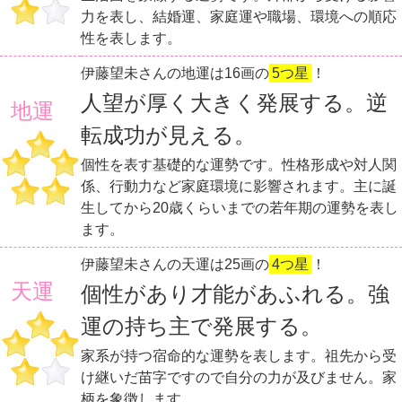
力を表し、結婚運、家庭運や職場、環境への順応
性を表します。
伊藤望未さんの地運は16画の
5つ星
！
人望が厚く大きく発展する。逆
地運
転成功が見える。
個性を表す基礎的な運勢です。性格形成や対人関
係、行動力など家庭環境に影響されます。主に誕
生してから20歳くらいまでの若年期の運勢を表し
ます。
伊藤望未さんの天運は25画の
4つ星
！
天運
個性があり才能があふれる。強
運の持ち主で発展する。
家系が持つ宿命的な運勢を表します。祖先から受
け継いだ苗字ですので自分の力が及びません。家
柄を象徴します。